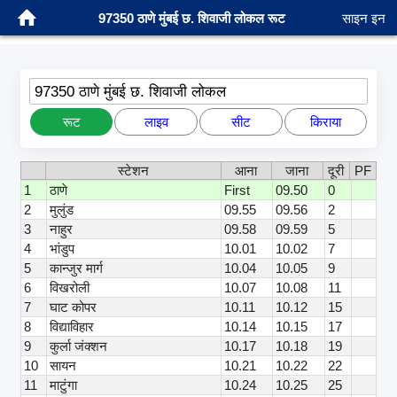
97350 ठाणे मुंबई छ. शिवाजी लोकल रूट
साइन इन
97350 ठाणे मुंबई छ. शिवाजी लोकल
रूट
लाइव
सीट
किराया
स्टेशन
आना
जाना
दूरी
PF
1
ठाणे
First
09.50
0
2
मुलुंड
09.55
09.56
2
3
नाहुर
09.58
09.59
5
4
भांडुप
10.01
10.02
7
5
कान्जुर मार्ग
10.04
10.05
9
6
विखरोली
10.07
10.08
11
7
घाट कोपर
10.11
10.12
15
8
विद्याविहार
10.14
10.15
17
9
कुर्ला जंक्शन
10.17
10.18
19
10
सायन
10.21
10.22
22
11
माटुंगा
10.24
10.25
25