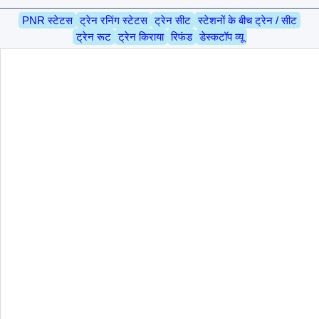
PNR स्टेटस
ट्रेन रनिंग स्टेटस
ट्रेन सीट
स्टेशनों के बीच ट्रेन / सीट
ट्रेन रूट
ट्रेन किराया
रिफंड
डेस्कटॉप व्यू