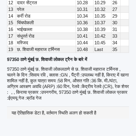
12
दादर सेंट्रल
10.28
10.29
26
13
परेल
10.31
10.32
27
14
कर्री रोड
10.34
10.35
29
15
चिंचपोकली
10.36
10.37
30
16
भाईखल्ला
10.38
10.39
31
17
संधुर्स्त रोड
10.41
10.42
33
18
मस्जिद
10.44
10.45
34
19
छ. शिवाजी महाराज टर्मिनस
10.48
Last
35
97350 ठाणे मुंबई छ. शिवाजी लोकल ट्रैन के बारे में
97350 ठाणे मुंबई छ. शिवाजी लोकलठाणे से छ. शिवाजी महाराज टर्मिनस ,
चलने के दिन :सिवाय रवि , क्लास :GN , पैंट्री :उपलब्ध नहीं है, किराए में खाना
शामिल नहीं है, कुल यात्रा समय :58 मिन, औसत गति :36 कि. मी./घंटा,
अग्रिम आरक्षण अवधि (ARP) :60 दिन, रेलवे :केंद्रीय रेलवे (CR), रेक शेयर
:
, , किराया प्रकार :उपनगरीय, 97350 ठाणे मुंबई छ. शिवाजी लोकल प्रकार
:ईएमयू गेज :ब्रॉड गेज
यह ऐतिहासिक डेटा है, वर्तमान स्थिति अलग हो सकती है