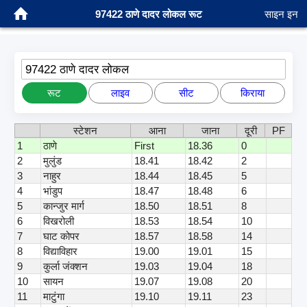
97422 ठाणे दादर लोकल रूट
साइन इन
97422 ठाणे दादर लोकल
रूट
लाइव
सीट
किराया
स्टेशन
आना
जाना
दूरी
PF
1
ठाणे
First
18.36
0
2
मुलुंड
18.41
18.42
2
3
नाहुर
18.44
18.45
5
4
भांडुप
18.47
18.48
6
5
कान्जुर मार्ग
18.50
18.51
8
6
विखरोली
18.53
18.54
10
7
घाट कोपर
18.57
18.58
14
8
विद्याविहार
19.00
19.01
15
9
कुर्ला जंक्शन
19.03
19.04
18
10
सायन
19.07
19.08
20
11
माटुंगा
19.10
19.11
23