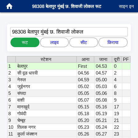
98308 बेलापुर मुंबई छ. शिवाजी लोकल रूट
साइन इन
98308 बेलापुर मुंबई छ. शिवाजी लोकल
रूट
लाइव
सीट
किराया
स्टेशन
आना
जाना
दूरी
PF
1
बेलापुर
First
04.53
0
2
सी वूड धारवी
04.56
04.57
2
3
नेरुल
04.59
05.00
4
4
जुईनगर
05.02
05.03
6
5
संपदा
05.05
05.06
8
6
वाशी
05.07
05.08
9
7
मानखुर्द
05.15
05.16
17
8
गोवंदी
05.18
05.19
19
9
चेम्बूर
05.20
05.21
21
10
तिलक नगर
05.23
05.24
22
11
कुर्ला जंक्शन
05.26
05.27
23