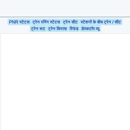
PNR स्टेटस
ट्रेन रनिंग स्टेटस
ट्रेन सीट
स्टेशनों के बीच ट्रेन / सीट
ट्रेन रूट
ट्रेन किराया
रिफंड
डेस्कटॉप व्यू