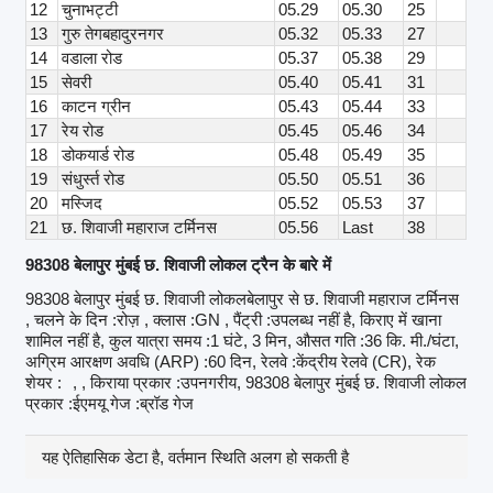
12
चुनाभट्टी
05.29
05.30
25
13
गुरु तेगबहादुरनगर
05.32
05.33
27
14
वडाला रोड
05.37
05.38
29
15
सेवरी
05.40
05.41
31
16
काटन ग्रीन
05.43
05.44
33
17
रेय रोड
05.45
05.46
34
18
डोकयार्ड रोड
05.48
05.49
35
19
संधुर्स्त रोड
05.50
05.51
36
20
मस्जिद
05.52
05.53
37
21
छ. शिवाजी महाराज टर्मिनस
05.56
Last
38
98308 बेलापुर मुंबई छ. शिवाजी लोकल ट्रैन के बारे में
98308 बेलापुर मुंबई छ. शिवाजी लोकलबेलापुर से छ. शिवाजी महाराज टर्मिनस
, चलने के दिन :रोज़ , क्लास :GN , पैंट्री :उपलब्ध नहीं है, किराए में खाना
शामिल नहीं है, कुल यात्रा समय :1 घंटे, 3 मिन, औसत गति :36 कि. मी./घंटा,
अग्रिम आरक्षण अवधि (ARP) :60 दिन, रेलवे :केंद्रीय रेलवे (CR), रेक
शेयर :
, , किराया प्रकार :उपनगरीय, 98308 बेलापुर मुंबई छ. शिवाजी लोकल
प्रकार :ईएमयू गेज :ब्रॉड गेज
यह ऐतिहासिक डेटा है, वर्तमान स्थिति अलग हो सकती है