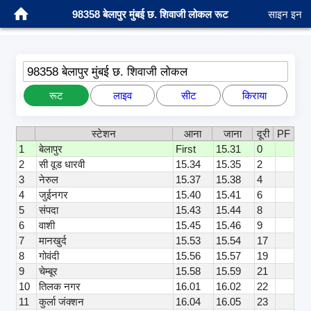
98358 बेलापुर मुंबई छ. शिवाजी लोकल रूट
साइन इन
98358 बेलापुर मुंबई छ. शिवाजी लोकल
रूट
लाइव
सीट
किराया
स्टेशन
आना
जाना
दूरी
PF
1
बेलापुर
First
15.31
0
2
सी वूड धारवी
15.34
15.35
2
3
नेरुल
15.37
15.38
4
4
जुईनगर
15.40
15.41
6
5
संपदा
15.43
15.44
8
6
वाशी
15.45
15.46
9
7
मानखुर्द
15.53
15.54
17
8
गोवंदी
15.56
15.57
19
9
चेम्बूर
15.58
15.59
21
10
तिलक नगर
16.01
16.02
22
11
कुर्ला जंक्शन
16.04
16.05
23