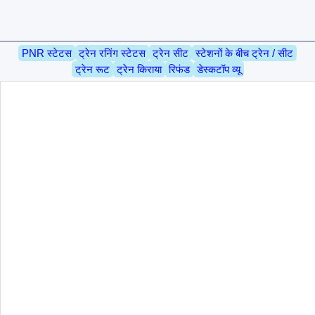
PNR स्टेटस
ट्रेन रनिंग स्टेटस
ट्रेन सीट
स्टेशनों के बीच ट्रेन / सीट
ट्रेन रूट
ट्रेन किराया
रिफंड
डेस्कटॉप व्यू