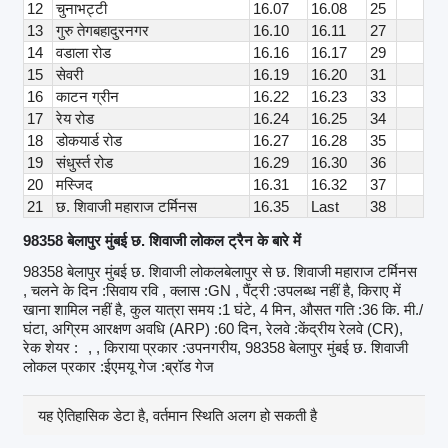
12
चुनाभट्टी
16.07
16.08
25
13
गुरु तेगबहादुरनगर
16.10
16.11
27
14
वडाला रोड
16.16
16.17
29
15
सेवरी
16.19
16.20
31
16
काटन ग्रीन
16.22
16.23
33
17
रेय रोड
16.24
16.25
34
18
डोकयार्ड रोड
16.27
16.28
35
19
संधुर्स्त रोड
16.29
16.30
36
20
मस्जिद
16.31
16.32
37
21
छ. शिवाजी महाराज टर्मिनस
16.35
Last
38
98358 बेलापुर मुंबई छ. शिवाजी लोकल ट्रैन के बारे में
98358 बेलापुर मुंबई छ. शिवाजी लोकलबेलापुर से छ. शिवाजी महाराज टर्मिनस
, चलने के दिन :सिवाय रवि , क्लास :GN , पैंट्री :उपलब्ध नहीं है, किराए में
खाना शामिल नहीं है, कुल यात्रा समय :1 घंटे, 4 मिन, औसत गति :36 कि. मी./
घंटा, अग्रिम आरक्षण अवधि (ARP) :60 दिन, रेलवे :केंद्रीय रेलवे (CR),
रेक शेयर :
, , किराया प्रकार :उपनगरीय, 98358 बेलापुर मुंबई छ. शिवाजी
लोकल प्रकार :ईएमयू गेज :ब्रॉड गेज
यह ऐतिहासिक डेटा है, वर्तमान स्थिति अलग हो सकती है