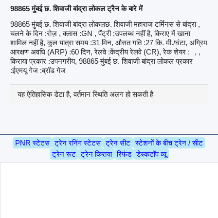
98865 मुंबई छ. शिवाजी बांद्रा लोकल ट्रैन के बारे में
98865 मुंबई छ. शिवाजी बांद्रा लोकलछ. शिवाजी महाराज टर्मिनस से बांद्रा ,
चलने के दिन :रोज़ , क्लास :GN , पैंट्री :उपलब्ध नहीं है, किराए में खाना
शामिल नहीं है, कुल यात्रा समय :31 मिन, औसत गति :27 कि. मी./घंटा, अग्रिम
आरक्षण अवधि (ARP) :60 दिन, रेलवे :केंद्रीय रेलवे (CR), रेक शेयर :
, ,
किराया प्रकार :उपनगरीय, 98865 मुंबई छ. शिवाजी बांद्रा लोकल प्रकार
:ईएमयू गेज :ब्रॉड गेज
यह ऐतिहासिक डेटा है, वर्तमान स्थिति अलग हो सकती है
PNR स्टेटस
ट्रेन रनिंग स्टेटस
ट्रेन सीट
स्टेशनों के बीच ट्रेन / सीट
ट्रेन रूट
ट्रेन किराया
रिफंड
डेस्कटॉप व्यू