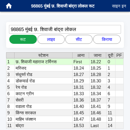
98865 मुंबई छ. शिवाजी बांद्रा लोकल रूट
साइन इन
98865 मुंबई छ. शिवाजी बांद्रा लोकल
रूट
लाइव
सीट
किराया
स्टेशन
आना
जाना
दूरी
PF
1
छ. शिवाजी महाराज टर्मिनस
First
18.22
0
2
मस्जिद
18.24
18.25
1
3
संधुर्स्त रोड
18.27
18.28
2
4
डोकयार्ड रोड
18.29
18.30
3
5
रेय रोड
18.31
18.32
4
6
काटन ग्रीन
18.33
18.34
6
7
सेवरी
18.36
18.37
7
8
वडाला रोड
18.40
18.41
9
9
किंग्स सरकल
18.45
18.46
11
10
माहिम जंक्शन
18.47
18.48
13
11
बांद्रा
18.53
Last
14