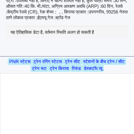
पैंट्री :उपलब्ध नहीं है, किराए में खाना शामिल नहीं है, कुल यात्रा समय :30 मिन,
औसत गति :40 कि. मी./घंटा, अग्रिम आरक्षण अवधि (ARP) :60 दिन, रेलवे
:केंद्रीय रेलवे (CR), रेक शेयर :
, , किराया प्रकार :उपनगरीय, 99256 नेरुल
ठाणे लोकल प्रकार :ईएमयू गेज :ब्रॉड गेज
यह ऐतिहासिक डेटा है, वर्तमान स्थिति अलग हो सकती है
PNR स्टेटस
ट्रेन रनिंग स्टेटस
ट्रेन सीट
स्टेशनों के बीच ट्रेन / सीट
ट्रेन रूट
ट्रेन किराया
रिफंड
डेस्कटॉप व्यू