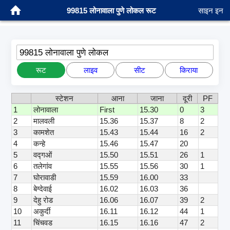
99815 लोनावाला पुणे लोकल रूट
साइन इन
99815 लोनावाला पुणे लोकल
रूट
लाइव
सीट
किराया
स्टेशन
आना
जाना
दूरी
PF
1
लोनावाला
First
15.30
0
3
2
मालवली
15.36
15.37
8
2
3
कामशेत
15.43
15.44
16
2
4
कन्हे
15.46
15.47
20
5
वद्गओं
15.50
15.51
26
1
6
तलेगांव
15.55
15.56
30
1
7
घोरावाडी
15.59
16.00
33
8
बेग्देवाई
16.02
16.03
36
9
देहु रोड
16.06
16.07
39
2
10
अकुर्दी
16.11
16.12
44
1
11
चिंचवड
16.15
16.16
47
2