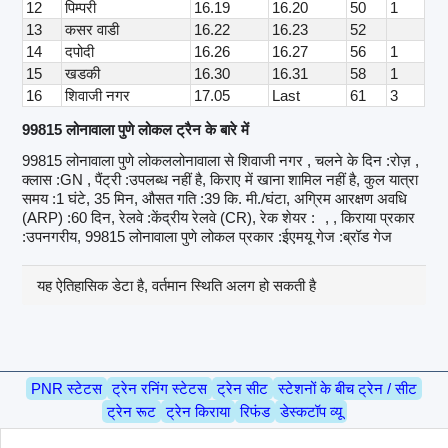
12
पिम्परी
16.19
16.20
50
1
13
कसर वाडी
16.22
16.23
52
14
दपोदी
16.26
16.27
56
1
15
खडकी
16.30
16.31
58
1
16
शिवाजी नगर
17.05
Last
61
3
99815 लोनावाला पुणे लोकल ट्रैन के बारे में
99815 लोनावाला पुणे लोकललोनावाला से शिवाजी नगर , चलने के दिन :रोज़ ,
क्लास :GN , पैंट्री :उपलब्ध नहीं है, किराए में खाना शामिल नहीं है, कुल यात्रा
समय :1 घंटे, 35 मिन, औसत गति :39 कि. मी./घंटा, अग्रिम आरक्षण अवधि
(ARP) :60 दिन, रेलवे :केंद्रीय रेलवे (CR), रेक शेयर :
, , किराया प्रकार
:उपनगरीय, 99815 लोनावाला पुणे लोकल प्रकार :ईएमयू गेज :ब्रॉड गेज
यह ऐतिहासिक डेटा है, वर्तमान स्थिति अलग हो सकती है
PNR स्टेटस
ट्रेन रनिंग स्टेटस
ट्रेन सीट
स्टेशनों के बीच ट्रेन / सीट
ट्रेन रूट
ट्रेन किराया
रिफंड
डेस्कटॉप व्यू