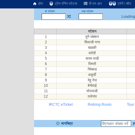
होम
ट्रेन रनिंग स्टेटस
पी एन आर
ट्रेनें / सीट
से स्टेशन
तक स्टेशन
Loading.
स्टेशन
1
पुणे जंक्शन
2
शिवाजी नगर
3
खडकी
4
दपोदी
5
कसर वाडी
6
पिम्परी
7
चिंचवड
8
अकुर्दी
9
देहु रोड
10
बेग्देवाई
11
घोरावाडी
12
तलेगांव
IRCTC eTicket
Retiring Room
Tour
मानचित्र
P