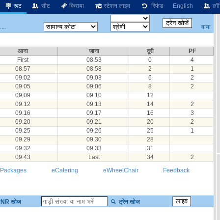
रूट
सीट
किराया
स्टेशन लाइव
रिफंड
English
लॉग
वाया
...
आना
जाना
दूरी
PF
First
08.53
0
4
08.57
08.58
2
1
09.02
09.03
6
2
09.05
09.06
8
2
09.09
09.10
12
09.12
09.13
14
2
09.16
09.17
16
3
09.20
09.21
20
2
09.25
09.26
25
1
09.29
09.30
28
09.32
09.33
31
09.43
Last
34
2
 Packages
eCatering
eWheelChair
Feedback
NR खोज
ट्रेन खोज