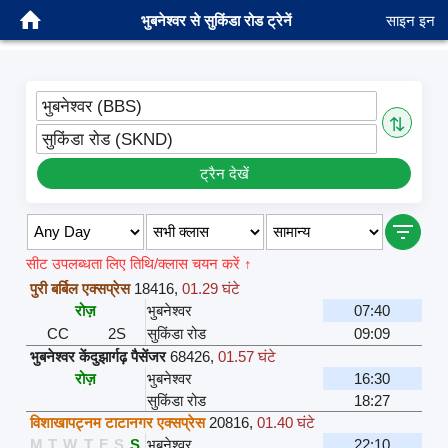
भुबनेश्वर से सुकिंडा रोड ट्रेनें
साइन इन
भुबनेश्वर (BBS)
⇅
सुकिंडा रोड (SKND)
ट्रैन देखें
सीट उपलब्धता लिए तिथि/क्लास चयन करें ↑
पुरी बर्बिल एक्सप्रेस
18416
,
01.29 घंटे
रोज़
भुबनेश्वर
07:40
CC
2S
सुकिंडा रोड
09:09
भुबनेश्वर केंदुझार्गढ़ पैसेंजर
68426
,
01.57 घंटे
रोज़
भुबनेश्वर
16:30
सुकिंडा रोड
18:27
विशाखापट्नम टाटानगर एक्सप्रेस
20816
,
01.40 घंटे
M
T
W
T
F
S
S
भुबनेश्वर
22:10