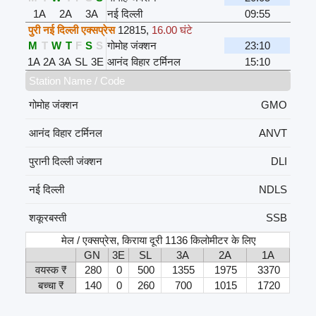
1A
2A
3A
नई दिल्ली
09:55
पुरी नई दिल्ली एक्सप्रेस
12815
,
16.00 घंटे
M
T
W
T
F
S
S
गोमोह जंक्शन
23:10
1A
2A
3A
SL
3E
आनंद विहार टर्मिनल
15:10
Station Name / Code
गोमोह जंक्शन
GMO
आनंद विहार टर्मिनल
ANVT
पुरानी दिल्ली जंक्शन
DLI
नई दिल्ली
NDLS
शकूरबस्ती
SSB
मेल / एक्सप्रेस, किराया दूरी 1136 किलोमीटर के लिए
GN
3E
SL
3A
2A
1A
वयस्क ₹
280
0
500
1355
1975
3370
बच्चा ₹
140
0
260
700
1015
1720