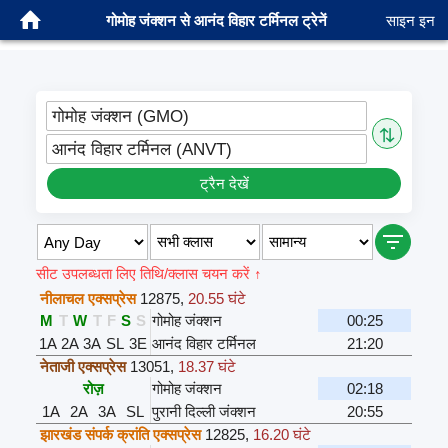
गोमोह जंक्शन से आनंद विहार टर्मिनल ट्रेनें
साइन इन
गोमोह जंक्शन (GMO)
⇅
आनंद विहार टर्मिनल (ANVT)
ट्रैन देखें
सीट उपलब्धता लिए तिथि/क्लास चयन करें ↑
नीलाचल एक्सप्रेस
12875
,
20.55 घंटे
M
T
W
T
F
S
S
गोमोह जंक्शन
00:25
1A
2A
3A
SL
3E
आनंद विहार टर्मिनल
21:20
नेताजी एक्सप्रेस
13051
,
18.37 घंटे
रोज़
गोमोह जंक्शन
02:18
1A
2A
3A
SL
पुरानी दिल्ली जंक्शन
20:55
झारखंड संपर्क क्रांति एक्सप्रेस
12825
,
16.20 घंटे