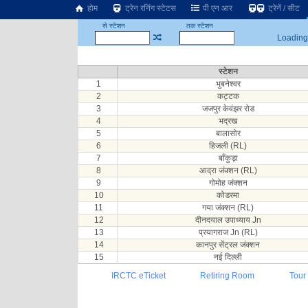
होम
ट्रेन रनिंग स्टेटस
पी एन आर
ट्रेनें / सीट
से स्टेशन
तक स्टेशन
Loading.
स्टेशन
1
भुबनेश्वर
2
कट्टक
3
जजपुर केवंझर रोड
4
भद्रख
5
बालासोर
6
हिजली (RL)
7
बाँकुड़ा
8
आद्रा जंक्शन (RL)
9
गोमोह जंक्शन
10
कोडरमा
11
गया जंक्शन (RL)
12
दीनदयाल उपाध्याय Jn
13
प्रयागराज Jn (RL)
14
कानपुर सेंट्रल जंक्शन
15
नई दिल्ली
IRCTC eTicket
Retiring Room
Tour