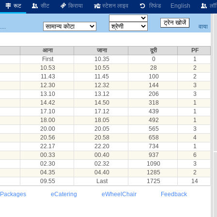
रूट
सीट
किराया
स्टेशन लाइव
रिफंड
English
लॉग
वाया
...
आना
जाना
दूरी
PF
First
10.35
0
1
10.53
10.55
28
2
11.43
11.45
100
2
12.30
12.32
144
3
13.10
13.12
206
3
14.42
14.50
318
1
17.10
17.12
439
1
18.00
18.05
492
1
20.00
20.05
565
3
20.56
20.58
658
4
22.17
22.20
734
1
00.33
00.40
937
6
02.30
02.32
1090
3
04.35
04.40
1285
2
09.55
Last
1725
14
 Packages
eCatering
eWheelChair
Feedback