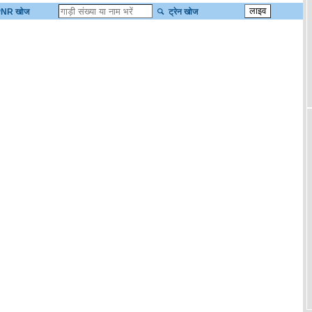
NR खोज
ट्रेन खोज