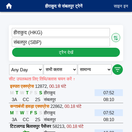
हीराकुद से संबलपुर ट्रेनें
साइन इन
हीराकुद (HKG)
⇅
संबलपुर (SBP)
ट्रैन देखें
सीट उपलब्धता लिए तिथि/क्लास चयन करें ↑
इस्पात एक्स्प्रेस
12872
,
00.18 घंटे
M
T
W
T
F
S
S
हीराकुद
07:52
3A
CC
2S
संबलपुर
08:10
कन्ताबंजी हावड़ा एक्सप्रेस
22862
,
00.18 घंटे
M
T
W
T
F
S
S
हीराकुद
07:52
3A
CC
2S
संबलपुर
08:10
टिटलागढ बिलासपुर पैसेंजर
58213
,
00.18 घंटे