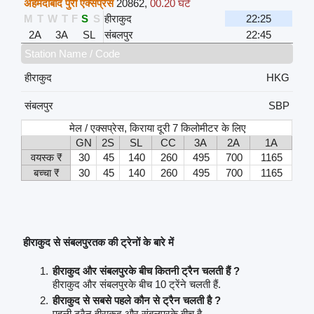
अहमदाबाद पुरी एक्सप्रेस
20862
,
00.20 घंटे
M
T
W
T
F
S
S
हीराकुद
22:25
2A
3A
SL
संबलपुर
22:45
Station Name / Code
हीराकुद
HKG
संबलपुर
SBP
मेल / एक्सप्रेस, किराया दूरी 7 किलोमीटर के लिए
GN
2S
SL
CC
3A
2A
1A
वयस्क ₹
30
45
140
260
495
700
1165
बच्चा ₹
30
45
140
260
495
700
1165
हीराकुद से संबलपुरतक की ट्रेनों के बारे में
हीराकुद और संबलपुरके बीच कितनी ट्रैन चलती हैं ?
हीराकुद और संबलपुरके बीच 10 ट्रेंने चलती हैं.
हीराकुद से सबसे पहले कौन से ट्रैन चलती है ?
पहली ट्रैन हीराकुद और संबलपुरके बीच है