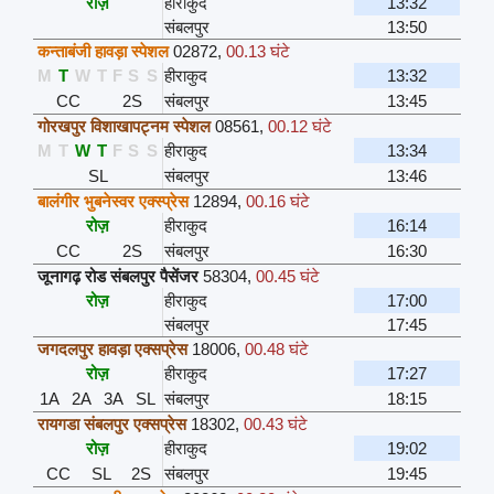
रोज़
हीराकुद
13:32
संबलपुर
13:50
कन्ताबंजी हावड़ा स्पेशल
02872
,
00.13 घंटे
M
T
W
T
F
S
S
हीराकुद
13:32
CC
2S
संबलपुर
13:45
गोरखपुर विशाखापट्नम स्पेशल
08561
,
00.12 घंटे
M
T
W
T
F
S
S
हीराकुद
13:34
SL
संबलपुर
13:46
बालंगीर भुबनेस्वर एक्स्प्रेस
12894
,
00.16 घंटे
रोज़
हीराकुद
16:14
CC
2S
संबलपुर
16:30
जूनागढ़ रोड संबलपुर पैसेंजर
58304
,
00.45 घंटे
रोज़
हीराकुद
17:00
संबलपुर
17:45
जगदलपुर हावड़ा एक्सप्रेस
18006
,
00.48 घंटे
रोज़
हीराकुद
17:27
1A
2A
3A
SL
संबलपुर
18:15
रायगडा संबलपुर एक्सप्रेस
18302
,
00.43 घंटे
रोज़
हीराकुद
19:02
CC
SL
2S
संबलपुर
19:45