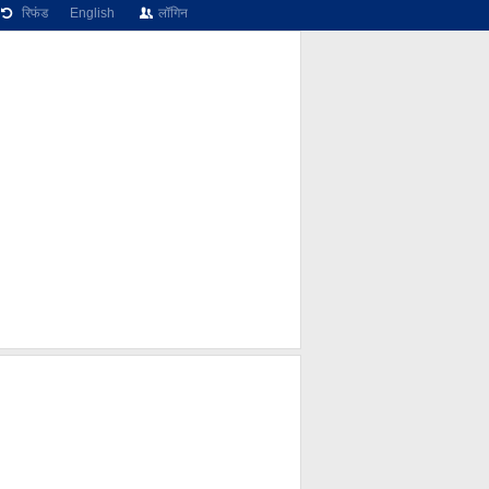
रिफंड
English
लॉगिन