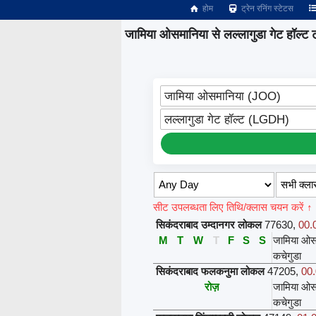
होम
ट्रेन रनिंग स्टेटस
जामिया ओसमानिया से लल्लागुडा गेट हॉल्ट ट्र
जामिया ओसमानिया (JOO)
लल्लागुडा गेट हॉल्ट (LGDH)
सीट उपलब्धता लिए तिथि/क्लास चयन करें ↑
सिकंदराबाद उम्दानगर लोकल
77630
,
00.0
M
T
W
T
F
S
S
जामिया ओस
कचेगुडा
सिकंदराबाद फलकनुमा लोकल
47205
,
00.
रोज़
जामिया ओस
कचेगुडा