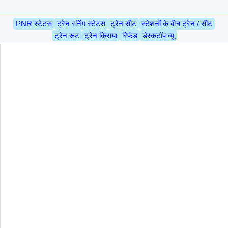
PNR स्टेटस
ट्रेन रनिंग स्टेटस
ट्रेन सीट
स्टेशनों के बीच ट्रेन / सीट
ट्रेन रूट
ट्रेन किराया
रिफंड
डेस्कटॉप व्यू