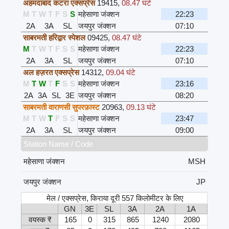
अहमदाबाद कटरा एक्सप्रेस
19415
,
08.47 घंटे
M
T
W
T
F
S
S
महेसाणा जंक्शन
22:23
2A
3A
SL
जयपुर जंक्शन
07:10
साबरमती हरिद्वार स्पेशल
09425
,
08.47 घंटे
M
T
W
T
F
S
S
महेसाणा जंक्शन
22:23
2A
3A
SL
जयपुर जंक्शन
07:10
अल हज़रत एक्सप्रेस
14312
,
09.04 घंटे
M
T
W
T
F
S
S
महेसाणा जंक्शन
23:16
2A
3A
SL
3E
जयपुर जंक्शन
08:20
साबरमती वाराणसी सुपरफ़ास्ट
20963
,
09.13 घंटे
M
T
W
T
F
S
S
महेसाणा जंक्शन
23:47
2A
3A
SL
जयपुर जंक्शन
09:00
Station Name / Code
महेसाणा जंक्शन
MSH
जयपुर जंक्शन
JP
मेल / एक्सप्रेस, किराया दूरी 557 किलोमीटर के लिए
GN
3E
SL
3A
2A
1A
वयस्क ₹
165
0
315
865
1240
2080