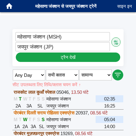
महेसाणा जंक्शन से जयपुर जंक्शन ट्रेनें
साइन इन
महेसाणा जंक्शन (MSH)
⇅
जयपुर जंक्शन (JP)
ट्रैन देखें
सीट उपलब्धता लिए तिथि/क्लास चयन करें ↑
राजकोट लाल कुआँ स्पेशल
05046
,
13.50 घंटे
M
T
W
T
F
S
S
महेसाणा जंक्शन
02:35
2A
3A
SL
जयपुर जंक्शन
16:25
पोरबंदर दिल्ली सराय रोहिल्ला एक्सप्रेस
20937
,
08.56 घंटे
M
T
W
T
F
S
S
महेसाणा जंक्शन
05:04
1A
2A
3A
SL
जयपुर जंक्शन
14:00
पोरबंदर मुज़फ़्फ़रपुर एक्स्प्रेस
19269
,
08.56 घंटे