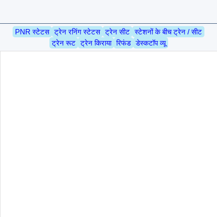
PNR स्टेटस
ट्रेन रनिंग स्टेटस
ट्रेन सीट
स्टेशनों के बीच ट्रेन / सीट
ट्रेन रूट
ट्रेन किराया
रिफंड
डेस्कटॉप व्यू