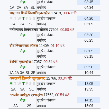
रोज़
मुद्खेद जंक्शन
03:45
1A
2A
3A
SL
धर्माबाद
04:34
साइनगर शिर्डी तिरुपति एक्सप्रेस
17418
,
00.49 घंटे
M
T
W
T
F
S
S
मुद्खेद जंक्शन
04:20
2A
3A
SL
धर्माबाद
05:09
मनोहराबाद सिकंदराबाद लोकल
77606
,
00.59 घंटे
रोज़
मुद्खेद जंक्शन
05:30
धर्माबाद
06:29
दौंड निजामाबाद स्पेशल
11409
,
01.10 घंटे
रोज़
मुद्खेद जंक्शन
08:05
धर्माबाद
09:15
देवगिरी एक्सप्रेस
17057
,
00.54 घंटे
रोज़
मुद्खेद जंक्शन
09:50
1A
2A
3A
SL
3E
धर्माबाद
10:44
अमरावती तिरुपति सुपरफ़ास्ट
12766
,
00.34 घंटे
M
T
W
T
F
S
S
मुद्खेद जंक्शन
13:05
2A
3A
SL
धर्माबाद
13:39
नगर्सोल कचेगुडा एक्सप्रेस
17662
,
00.54 घंटे
रोज़
मुद्खेद जंक्शन
14:15
3A
2S
धर्माबाद
15:09