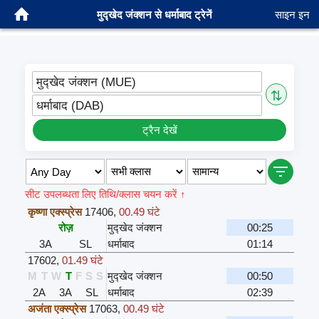
मुद्खेद जंक्शन से धर्माबाद ट्रेनें
साइन इन
मुद्खेद जंक्शन (MUE)
⇅
धर्माबाद (DAB)
ट्रैन देखें
सीट उपलब्धता लिए तिथि/क्लास चयन करें ↑
कृष्णा एक्स्प्रेस
17406
,
00.49 घंटे
रोज़
मुद्खेद जंक्शन
00:25
3A
SL
धर्माबाद
01:14
17602
,
01.49 घंटे
M
T
W
T
F
S
S
मुद्खेद जंक्शन
00:50
2A
3A
SL
धर्माबाद
02:39
अजंता एक्स्प्रेस
17063
,
00.49 घंटे