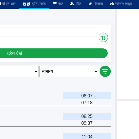
पी एन आर
ट्रेनें / सीट
रूट
सीट
किराया
स्टेशन लाइव
⇅
ट्रैन देखें
06:07
07:18
08:25
09:37
11:04