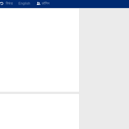
रिफंड
English
लॉगिन