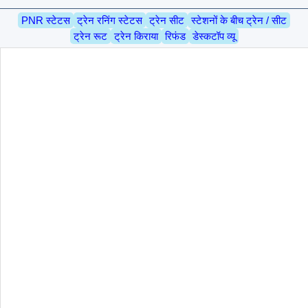
PNR स्टेटस
ट्रेन रनिंग स्टेटस
ट्रेन सीट
स्टेशनों के बीच ट्रेन / सीट
ट्रेन रूट
ट्रेन किराया
रिफंड
डेस्कटॉप व्यू