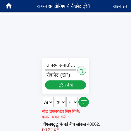
तांबरम सनातोरियम से सैदापेट ट्रेनें
साइन इन
तांबरम सनातोरियम (TBMS)
⇅
सैदापेट (SP)
ट्रैन देखें
सीट उपलब्धता लिए तिथि/
क्लास चयन करें ↑
चेंगलपट्टू चेन्नई बीच लोकल
40662
,
00.22 घंटे