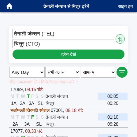
तेनाली जंक्शन से चित्तूर ट्रेनें
साइन इन
तेनाली जंक्शन (TEL)
⇅
चित्तूर (CTO)
ट्रैन देखें
सीट उपलब्धता लिए तिथि/क्लास चयन करें ↑
17069
,
09.15 घंटे
M
T
W
T
F
S
S
तेनाली जंक्शन
00:05
1A
2A
3A
SL
चित्तूर
09:20
चर्लापल्ली तिरुपति स्पेशल
07001
,
08.18 घंटे
M
T
W
T
F
S
S
तेनाली जंक्शन
01:10
2A
3A
SL
चित्तूर
09:28
17077
,
08.33 घंटे