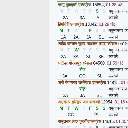
जम्मू गुवाहाटी एक्स्प्रेस
15654
,
01.28 घंटे
M
T
W
T
F
S
S
यमुनानगर ज
2A
3A
SL
रूरकी
हिमगिरी एक्सप्रेस
13042
,
01.28 घंटे
M
T
W
T
F
S
S
यमुनानगर ज
1A
2A
3A
SL
रूरकी
शहीद कप्तान तुषार महाजन छपरा स्पेशल
0519
M
T
W
T
F
S
S
यमुनानगर ज
2A
3A
SL
3E
रूरकी
भटिंडा गोरखपुर स्पेशल
04560
,
01.59 घंटे
रोज़
यमुनानगर ज
3A
CC
SL
रूरकी
श्री गंगानगर ऋषिकेश एक्सप्रेस
14815
,
01.1
रोज़
यमुनानगर ज
2A
3A
SL
रूरकी
अमृतसर हरिद्वार जन शताब्दी
12054
,
01.16 घं
M
T
W
T
F
S
S
यमुनानगर ज
CC
2S
रूरकी
अमृतसर लाल कुआँ एक्सप्रेस
14616
,
01.45 घ
M
T
W
T
F
S
S
यमुनानगर ज