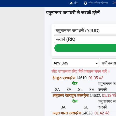
होम
ट्रेन रनिंग स्टेटस
यमुनानगर जगाधरी से रूरकी ट्रेनें
यमुनानगर जगाधरी (YJUD)
रूरकी (RK)
सीट उपलब्धता लिए तिथि/क्लास चयन करें ↑
हेमकुंट एक्सप्रेस
14610
,
01.35 घंटे
रोज़
यमुनानगर ज
2A
3A
SL
3E
रूरकी
अमृतसर देहरादून एक्स्प्रेस
14632
,
01.19 घंट
रोज़
यमुनानगर ज
3A
SL
रूरकी
अमृत भारत एक्सप्रेस
14628
,
01.42 घंटे