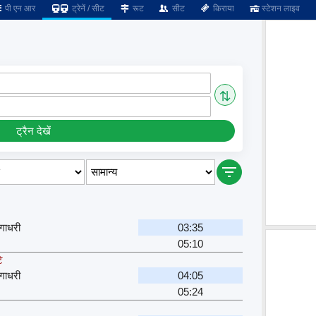
पी एन आर
ट्रेनें / सीट
रूट
सीट
किराया
स्टेशन लाइव
⇅
ट्रैन देखें
गाधरी
03:35
05:10
े
गाधरी
04:05
05:24