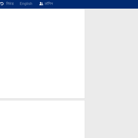
रिफंड
English
लॉगिन