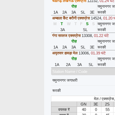
चंडीगढ़ लखनऊ एक्स्प्रेस
12232
,
01.24 घंटे
रोज़
यमुनानगर ज
1A
2A
3A
SL
3E
रूरकी
अम्बाला कैंट बरौनी एक्सप्रेस
14524
,
01.20 घ
M
T
W
T
F
S
S
यमुनानगर ज
3A
SL
रूरकी
गंगा सत्लज एक्सप्रेस
13308
,
01.22 घंटे
रोज़
यमुनानगर ज
1A
2A
3A
SL
3E
रूरकी
अमृतसर हावड़ा मेल
13006
,
01.39 घंटे
रोज़
यमुनानगर ज
1A
2A
3A
SL
रूरकी
Station Name / Code
यमुनानगर जगाधरी
रूरकी
मेल / एक्सप्रे
GN
3E
2S
वयस्क ₹
40
0
55