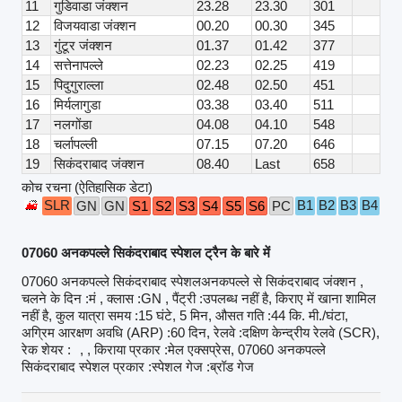
11
गुडिवाडा जंक्शन
23.28
23.30
301
12
विजयवाडा जंक्शन
00.20
00.30
345
13
गुंटूर जंक्शन
01.37
01.42
377
14
सत्तेनापल्ले
02.23
02.25
419
15
पिदुगुराल्ला
02.48
02.50
451
16
मिर्यलागुडा
03.38
03.40
511
17
नलगोंडा
04.08
04.10
548
18
चर्लापल्ली
07.15
07.20
646
19
सिकंदराबाद जंक्शन
08.40
Last
658
कोच रचना (ऐतिहासिक डेटा)
SLR
B1
B2
B3
B4
GN
GN
S1
S2
S3
S4
S5
S6
PC
A1
07060 अनकपल्ले सिकंदराबाद स्पेशल ट्रैन के बारे में
07060 अनकपल्ले सिकंदराबाद स्पेशलअनकपल्ले से सिकंदराबाद जंक्शन ,
चलने के दिन :मं , क्लास :GN , पैंट्री :उपलब्ध नहीं है, किराए में खाना शामिल
नहीं है, कुल यात्रा समय :15 घंटे, 5 मिन, औसत गति :44 कि. मी./घंटा,
अग्रिम आरक्षण अवधि (ARP) :60 दिन, रेलवे :दक्षिण केन्द्रीय रेलवे (SCR),
रेक शेयर :
, , किराया प्रकार :मेल एक्सप्रेस, 07060 अनकपल्ले
सिकंदराबाद स्पेशल प्रकार :स्पेशल गेज :ब्रॉड गेज