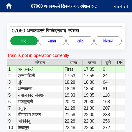
07060 अनकपल्ले सिकंदराबाद स्पेशल रूट
साइन इन
07060 अनकपल्ले सिकंदराबाद स्पेशल
रूट
लाइव
सीट
किराया
Train is not in operation currently
स्टेशन
आना
जाना
दूरी
PF
1
अनकपल्ले
First
17.35
0
2
एल्लामंचिली
17.53
17.55
24
3
तुनि
18.28
18.30
64
4
अन्नावरम
18.48
18.50
81
5
समालकोट जंक्शन
19.33
19.35
118
6
राजमुन्द्री
20.20
20.30
168
7
तनुकू
21.28
21.30
207
8
भीमावरम टाउन
21.58
22.00
238
9
अकिविदु
22.28
22.30
256
10
कैकलुर
22.48
22.50
272