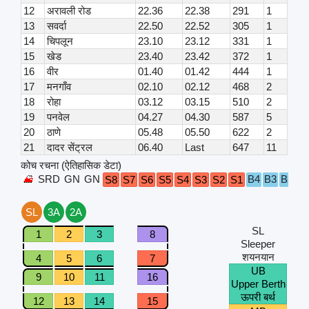
12
अरावली रोड
22.36
22.38
291
1
13
सवर्दा
22.50
22.52
305
1
14
चिपलून
23.10
23.12
331
1
15
खेड
23.40
23.42
372
1
16
वीर
01.40
01.42
444
1
17
मनगाँव
02.10
02.12
468
2
18
रोहा
03.12
03.15
510
2
19
पनवेल
04.27
04.30
587
5
20
ठाणे
05.48
05.50
622
2
21
दादर सेंट्रल
06.40
Last
647
11
कोच रचना (ऐतिहासिक डेटा)
SRD
GN
GN
B4
B3
B2
B
S8
S7
S6
S5
S4
S3
S2
S1
SL
3A
2A
SL
1
2
3
8
Sleeper
शयनयान
4
5
6
7
UB
9
10
11
16
Upper Berth
ऊपरी बर्थ
12
13
14
15