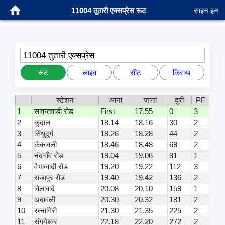
11004 तुतारी एक्सप्रेस रूट
साइन इन
11004 तुतारी एक्सप्रेस
रूट
लाइव
सीट
किराया
स्टेशन
आना
जाना
दूरी
PF
1
सावन्तवाडी रोड
First
17.55
0
3
2
कुदाल
18.14
18.16
30
2
3
सिंधुदुर्ग
18.26
18.28
44
2
4
कंकावली
18.46
18.48
69
2
5
नंदगाँव रोड
19.04
19.06
91
1
6
वैभाव्वादी रोड
19.20
19.22
112
3
7
राजापुर रोड
19.40
19.42
136
2
8
विलावादे
20.08
20.10
159
1
9
अदावली
20.30
20.32
181
2
10
रत्नागिरी
21.30
21.35
225
2
11
संगमेश्वर
22.18
22.20
272
2