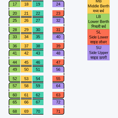
MB
17
18
19
24
Middle Berth
मध्य बर्थ
20
21
22
23
LB
25
26
27
32
Lower Berth
निचली बर्थ
28
29
30
31
SL
33
34
35
40
Side Lower
साइड लोअर
36
37
38
39
SU
Side Upper
41
42
43
48
साइड ऊपरी
44
45
46
47
49
50
51
56
52
53
54
55
57
58
59
64
60
61
62
63
65
66
67
72
68
69
70
71