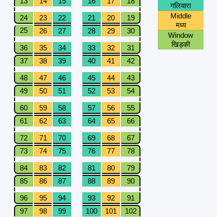
13
14
15
16
17
18
गलियारा
Middle
24
23
22
21
20
19
मध्य
25
26
27
28
29
30
Window
खिड़की
36
35
34
33
32
31
37
38
39
40
41
42
48
47
46
45
44
43
49
50
51
52
53
54
60
59
58
57
56
55
61
62
63
64
65
66
72
71
70
69
68
67
73
74
75
76
77
78
84
83
82
81
80
79
85
86
87
88
89
90
96
95
94
93
92
91
97
98
99
100
101
102