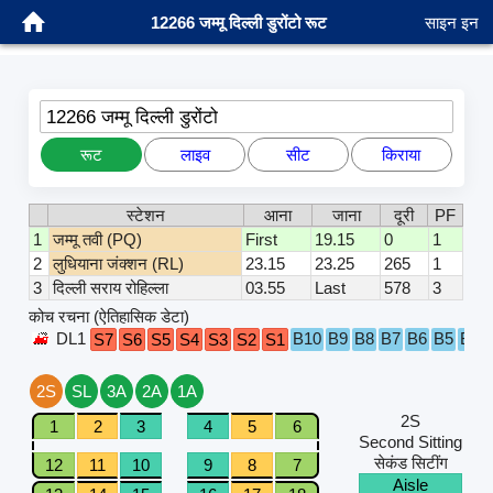
12266 जम्मू दिल्ली डुरोंटो रूट
साइन इन
12266 जम्मू दिल्ली डुरोंटो
रूट
लाइव
सीट
किराया
स्टेशन
आना
जाना
दूरी
PF
1
जम्मू तवी (PQ)
First
19.15
0
1
2
लुधियाना जंक्शन (RL)
23.15
23.25
265
1
3
दिल्ली सराय रोहिल्ला
03.55
Last
578
3
कोच रचना (ऐतिहासिक डेटा)
DL1
B10
B9
B8
B7
B6
B5
B4
S7
S6
S5
S4
S3
S2
S1
2S
SL
3A
2A
1A
2S
1
2
3
4
5
6
Second Sitting
सेकंड सिटींग
12
11
10
9
8
7
Aisle