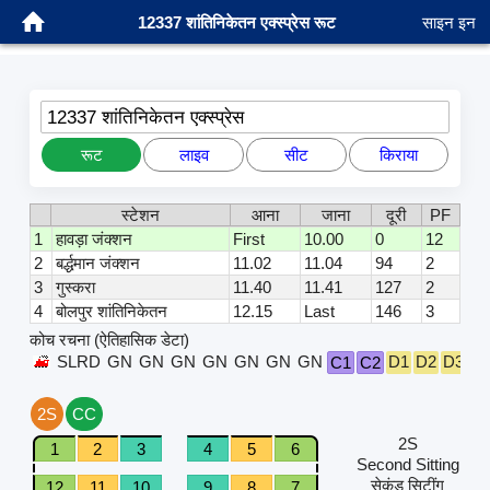
12337 शांतिनिकेतन एक्स्प्रेस रूट
साइन इन
12337 शांतिनिकेतन एक्स्प्रेस
रूट
लाइव
सीट
किराया
स्टेशन
आना
जाना
दूरी
PF
1
हावड़ा जंक्शन
First
10.00
0
12
2
बर्द्धमान जंक्शन
11.02
11.04
94
2
3
गुस्करा
11.40
11.41
127
2
4
बोलपुर शांतिनिकेतन
12.15
Last
146
3
कोच रचना (ऐतिहासिक डेटा)
SLRD
GN
GN
GN
GN
GN
GN
GN
D1
D2
D3
D
C1
C2
2S
CC
2S
1
2
3
4
5
6
Second Sitting
सेकंड सिटींग
12
11
10
9
8
7