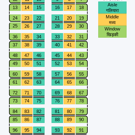
Aisle
13
14
15
16
17
18
गलियारा
Middle
24
23
22
21
20
19
मध्य
25
26
27
28
29
30
Window
खिड़की
36
35
34
33
32
31
37
38
39
40
41
42
48
47
46
45
44
43
49
50
51
52
53
54
60
59
58
57
56
55
61
62
63
64
65
66
72
71
70
69
68
67
73
74
75
76
77
78
84
83
82
81
80
79
85
86
87
88
89
90
96
95
94
93
92
91