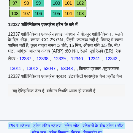
97
98
99
100
101
102
108
107
106
105
104
103
12337 शांतिनिकेतन एक्स्प्रेस ट्रैन के बारे में
12337 शांतिनिकेतन एक्स्प्रेसहावड़ा जंक्शन से बोलपुर शांतिनिकेतन , चलने
के दिन :रोज़ , क्लास :CC 2S GN , पैंट्री :उपलब्ध नहीं है, किराए में खाना
शामिल नहीं है, कुल यात्रा समय :2 घंटे, 15 मिन, औसत गति :65 कि. मी./
घंटा, अग्रिम आरक्षण अवधि (ARP) :60 दिन, रेलवे :पूर्वी रेलवे (ER), रेक
शेयर :
12337
,
12338
,
12339
,
12340
,
12341
,
12342
,
13011
,
13012
,
53047
,
53048
, , किराया प्रकार :सुपरफास्ट,
12337 शांतिनिकेतन एक्स्प्रेस प्रकार :इंटरसिटी एक्सप्रेस गेज :ब्रॉड गेज
यह ऐतिहासिक डेटा है, वर्तमान स्थिति अलग हो सकती है
PNR स्टेटस
ट्रेन रनिंग स्टेटस
ट्रेन सीट
स्टेशनों के बीच ट्रेन / सीट
ट्रेन रूट
ट्रेन किराया
रिफंड
डेस्कटॉप व्यू