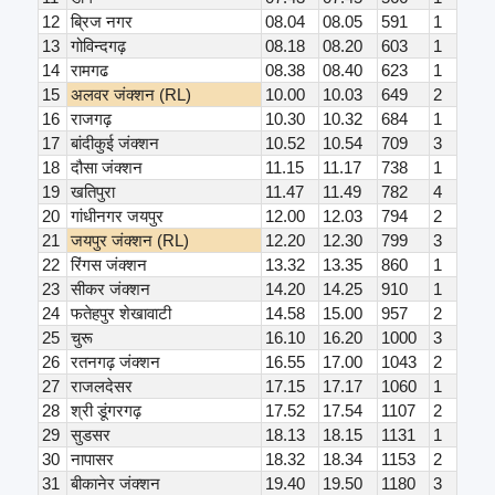
12
ब्रिज नगर
08.04
08.05
591
1
13
गोविन्दगढ़
08.18
08.20
603
1
14
रामगढ
08.38
08.40
623
1
15
अलवर जंक्शन (RL)
10.00
10.03
649
2
16
राजगढ़
10.30
10.32
684
1
17
बांदीकुई जंक्शन
10.52
10.54
709
3
18
दौसा जंक्शन
11.15
11.17
738
1
19
खतिपुरा
11.47
11.49
782
4
20
गांधीनगर जयपुर
12.00
12.03
794
2
21
जयपुर जंक्शन (RL)
12.20
12.30
799
3
22
रिंगस जंक्शन
13.32
13.35
860
1
23
सीकर जंक्शन
14.20
14.25
910
1
24
फतेहपुर शेखावाटी
14.58
15.00
957
2
25
चुरू
16.10
16.20
1000
3
26
रतनगढ़ जंक्शन
16.55
17.00
1043
2
27
राजलदेसर
17.15
17.17
1060
1
28
श्री डूंगरगढ़
17.52
17.54
1107
2
29
सुडसर
18.13
18.15
1131
1
30
नापासर
18.32
18.34
1153
2
31
बीकानेर जंक्शन
19.40
19.50
1180
3