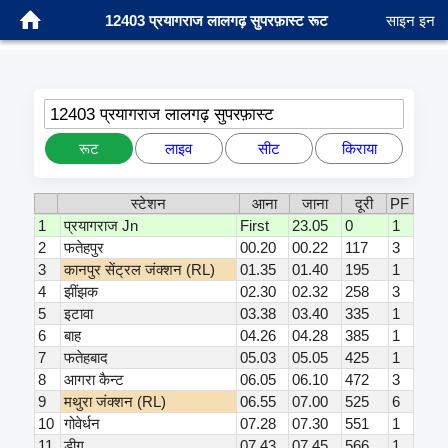
12403 प्रयागराज लालगढ़ सुपरफ़ास्ट रूट
साइन इन
12403 प्रयागराज लालगढ़ सुपरफ़ास्ट
रूट
लाइव
सीट
किराया
स्टेशन
आना
जाना
दूरी
PF
1
प्रयागराज Jn
First
23.05
0
1
2
फतेहपुर
00.20
00.22
117
3
3
कानपुर सेंट्रल जंक्शन (RL)
01.35
01.40
195
1
4
झींझक
02.30
02.32
258
3
5
इटावा
03.38
03.40
335
1
6
बाह
04.26
04.28
385
1
7
फतेहबाद
05.03
05.05
425
1
8
आगरा कैन्ट
06.05
06.10
472
3
9
मथुरा जंक्शन (RL)
06.55
07.00
525
6
10
गोवेर्धन
07.28
07.30
551
1
11
डीग
07.43
07.45
566
1