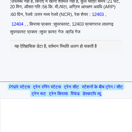
:उपलब्ध नहीं है, किराए में खाना शामिल नहीं है, कुल यात्रा समय :21 घंटे,
20 मिन, औसत गति :56 कि. मी./घंटा, अग्रिम आरक्षण अवधि (ARP)
:60 दिन, रेलवे :उत्तर मध्य रेलवे (NCR), रेक शेयर :
12403
,
12404
, , किराया प्रकार :सुपरफास्ट, 12403 प्रयागराज लालगढ़
सुपरफ़ास्ट प्रकार :सुपर फ़ास्ट गेज :ब्रॉड गेज
यह ऐतिहासिक डेटा है, वर्तमान स्थिति अलग हो सकती है
PNR स्टेटस
ट्रेन रनिंग स्टेटस
ट्रेन सीट
स्टेशनों के बीच ट्रेन / सीट
ट्रेन रूट
ट्रेन किराया
रिफंड
डेस्कटॉप व्यू