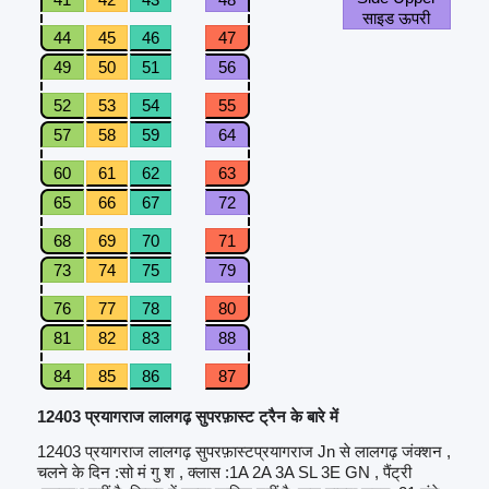
साइड ऊपरी
44
45
46
47
49
50
51
56
52
53
54
55
57
58
59
64
60
61
62
63
65
66
67
72
68
69
70
71
73
74
75
79
76
77
78
80
81
82
83
88
84
85
86
87
12403 प्रयागराज लालगढ़ सुपरफ़ास्ट ट्रैन के बारे में
12403 प्रयागराज लालगढ़ सुपरफ़ास्टप्रयागराज Jn से लालगढ़ जंक्शन ,
चलने के दिन :सो मं गु श , क्लास :1A 2A 3A SL 3E GN , पैंट्री