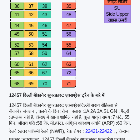
साइड लोअर
36
37
38
39
SU
Side Upper
41
42
43
48
साइड ऊपरी
44
45
46
47
49
50
51
56
52
53
54
55
57
58
59
64
60
61
62
63
65
66
67
72
68
69
70
71
12457 दिल्ली बीकानेर सुपरफ़ास्ट एक्सप्रेस ट्रैन के बारे में
12457 दिल्ली बीकानेर सुपरफ़ास्ट एक्सप्रेसदिल्ली सराय रोहिल्ला से
बीकानेर जंक्शन , चलने के दिन :रोज़ , क्लास :1A 2A 3A SL GN , पैंट्री
:उपलब्ध नहीं है, किराए में खाना शामिल नहीं है, कुल यात्रा समय :7 घंटे, 55
मिन, औसत गति :58 कि. मी./घंटा, अग्रिम आरक्षण अवधि (ARP) :60 दिन,
रेलवे :उत्तर पश्चिमी रेलवे (NWR), रेक शेयर :
22421-22422
, , किराया
प्रकार :सुपरफास्ट, 12457 दिल्ली बीकानेर सुपरफ़ास्ट एक्सप्रेस प्रकार