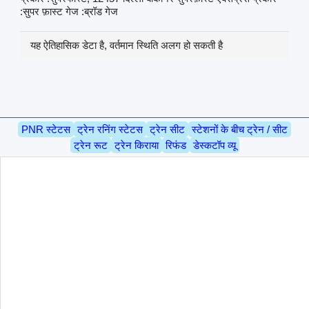
:सुपर फ़ास्ट गेज :ब्रॉड गेज
यह ऐतिहासिक डेटा है, वर्तमान स्थिति अलग हो सकती है
PNR स्टेटस
ट्रेन रनिंग स्टेटस
ट्रेन सीट
स्टेशनों के बीच ट्रेन / सीट
ट्रेन रूट
ट्रेन किराया
रिफंड
डेस्कटॉप व्यू