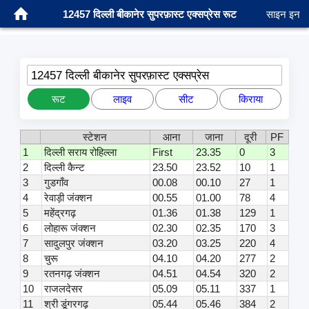
12457 दिल्ली बीकानेर सुपरफ़ास्ट एक्सप्रेस रूट
साइन इन
12457 दिल्ली बीकानेर सुपरफ़ास्ट एक्सप्रेस
रूट
लाइव
सीट
किराया
स्टेशन
आना
जाना
दूरी
PF
1
दिल्ली सराय रोहिल्ला
First
23.35
0
3
2
दिल्ली कैन्ट
23.50
23.52
10
1
3
गुडगाँव
00.08
00.10
27
1
4
रेवाड़ी जंक्शन
00.55
01.00
78
4
5
महेंद्रगढ़
01.36
01.38
129
1
6
लोहारू जंक्शन
02.30
02.35
170
3
7
सादुलपुर जंक्शन
03.20
03.25
220
4
8
चुरू
04.10
04.20
277
2
9
रतनगढ़ जंक्शन
04.51
04.54
320
2
10
राजलदेसर
05.09
05.11
337
1
11
श्री डूंगरगढ़
05.44
05.46
384
2