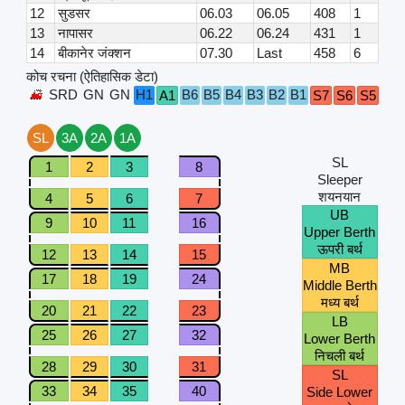
12
सुडसर
06.03
06.05
408
1
13
नापासर
06.22
06.24
431
1
14
बीकानेर जंक्शन
07.30
Last
458
6
कोच रचना (ऐतिहासिक डेटा)
SRD
GN
GN
H1
B6
B5
B4
B3
B2
B1
A1
S7
S6
S5
S4
SL
3A
2A
1A
SL
1
2
3
8
Sleeper
शयनयान
4
5
6
7
UB
9
10
11
16
Upper Berth
ऊपरी बर्थ
12
13
14
15
MB
17
18
19
24
Middle Berth
मध्य बर्थ
20
21
22
23
LB
25
26
27
32
Lower Berth
निचली बर्थ
28
29
30
31
SL
33
34
35
40
Side Lower