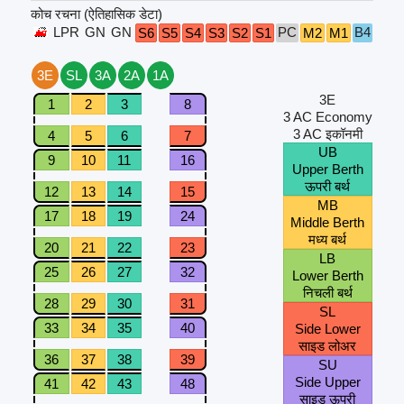
कोच रचना (ऐतिहासिक डेटा)
LPR
GN
GN
PC
B4
B3
S6
S5
S4
S3
S2
S1
M2
M1
3E
SL
3A
2A
1A
3E
1
2
3
8
3 AC Economy
3 AC इकॉनमी
4
5
6
7
UB
9
10
11
16
Upper Berth
ऊपरी बर्थ
12
13
14
15
MB
17
18
19
24
Middle Berth
मध्य बर्थ
20
21
22
23
LB
25
26
27
32
Lower Berth
निचली बर्थ
28
29
30
31
SL
33
34
35
40
Side Lower
साइड लोअर
36
37
38
39
SU
Side Upper
41
42
43
48
साइड ऊपरी