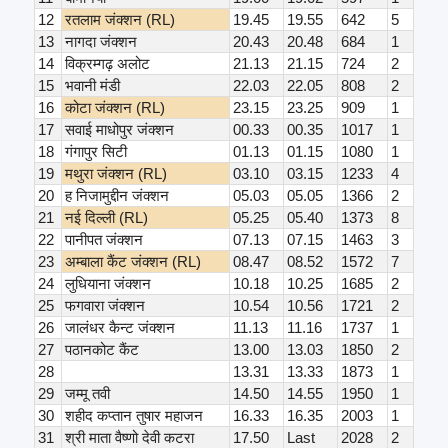
12
रतलाम जंक्शन (RL)
19.45
19.55
642
5
13
नागदा जंक्शन
20.43
20.48
684
1
14
विक्रम्गढ़ अलोट
21.13
21.15
724
2
15
भवानी मंडी
22.03
22.05
808
2
16
कोटा जंक्शन (RL)
23.15
23.25
909
1
17
सवाई माधोपुर जंक्शन
00.33
00.35
1017
1
18
गंगापुर सिटी
01.13
01.15
1080
1
19
मथुरा जंक्शन (RL)
03.10
03.15
1233
4
20
ह निजामुद्दीन जंक्शन
05.03
05.05
1366
2
21
नई दिल्ली (RL)
05.25
05.40
1373
8
22
पानीपत जंक्शन
07.13
07.15
1463
3
23
अम्बाला कैंट जंक्शन (RL)
08.47
08.52
1572
7
24
लुधियाना जंक्शन
10.18
10.25
1685
2
25
फगवारा जंक्शन
10.54
10.56
1721
2
26
जालंधर कैन्ट जंक्शन
11.13
11.16
1737
1
27
पठानकोट कैंट
13.00
13.03
1850
2
28
13.31
13.33
1873
1
29
जम्मू तवी
14.50
14.55
1950
1
30
शहीद कप्तान तुषार महाजन
16.33
16.35
2003
1
31
श्री माता वैष्णो देवी कटरा
17.50
Last
2028
2