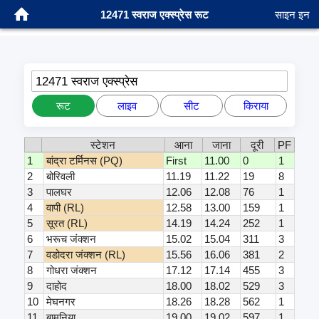
12471 स्वराज एक्स्प्रेस रूट
साइन इन
12471 स्वराज एक्स्प्रेस
रूट
लाइव
सीट
किराया
स्टेशन
आना
जाना
दूरी
PF
1
बांद्रा टर्मिनस (PQ)
First
11.00
0
1
2
बोरिवली
11.19
11.22
19
8
3
पालघर
12.06
12.08
76
1
4
वापी (RL)
12.58
13.00
159
1
5
सूरत (RL)
14.19
14.24
252
1
6
भरूच जंक्शन
15.02
15.04
311
3
7
वडोदरा जंक्शन (RL)
15.56
16.06
381
2
8
गोधरा जंक्शन
17.12
17.14
455
3
9
दाहोद
18.00
18.02
529
3
10
मेघनगर
18.26
18.28
562
1
11
बामनिया
19.00
19.02
597
1