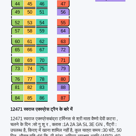
44
45
46
47
49
50
51
56
52
53
54
55
57
58
59
64
60
61
62
63
65
66
67
72
68
69
70
71
73
74
75
79
76
77
78
80
81
82
83
88
84
85
86
87
12471 स्वराज एक्स्प्रेस ट्रैन के बारे में
12471 स्वराज एक्स्प्रेसबांद्रा टर्मिनस से श्री माता वैष्णो देवी कटरा ,
चलने के दिन :सो गु शु र , क्लास :1A 2A 3A SL 3E GN , पैंट्री :
उपलब्ध है, किराए में खाना शामिल नहीं है, कुल यात्रा समय :30 घंटे, 50
मिन, औसत गति :66 कि. मी./घंटा, अग्रिम आरक्षण अवधि (ARP) :60