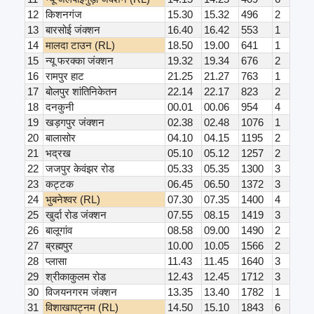
12
किशनगंज
15.30
15.32
496
2
13
बारसोई जंक्शन
16.40
16.42
553
1
14
मालदा टाउन (RL)
18.50
19.00
641
1
15
न्यू फरक्का जंक्शन
19.32
19.34
676
2
16
रामपुर हाट
21.25
21.27
763
1
17
बोलपुर शांतिनिकेतन
22.14
22.17
823
2
18
दनकुनी
00.01
00.06
954
4
19
खड़गपुर जंक्शन
02.38
02.48
1076
1
20
बालासोर
04.10
04.15
1195
2
21
भद्रख
05.10
05.12
1257
2
22
जजपुर केवंझर रोड
05.33
05.35
1300
3
23
कट्टक
06.45
06.50
1372
3
24
भुबनेश्वर (RL)
07.30
07.35
1400
4
25
खुर्दा रोड जंक्शन
07.55
08.15
1419
3
26
बालूगांव
08.58
09.00
1490
2
27
ब्रह्मपुर
10.00
10.05
1566
2
28
प्लासा
11.43
11.45
1640
3
29
श्रीकाकुलम रोड
12.43
12.45
1712
3
30
विजयनगरम जंक्शन
13.35
13.40
1782
1
31
विशाखापट्नम (RL)
14.50
15.10
1843
6