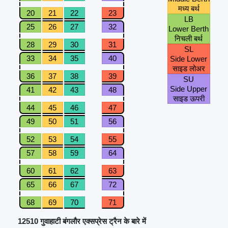
मध्य बर्थ
20
21
22
23
LB
25
26
27
32
Lower Berth
निचली बर्थ
28
29
30
31
SL
33
34
35
40
Side Lower
साइड लोअर
36
37
38
39
SU
Side Upper
41
42
43
48
साइड ऊपरी
44
45
46
47
49
50
51
56
52
53
54
55
57
58
59
64
60
61
62
63
65
66
67
72
68
69
70
71
12510 गुवाहाटी बंगलौर एक्सप्रेस ट्रैन के बारे में