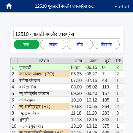
12510 गुवाहाटी बंगलौर एक्सप्रेस रूट
साइन इन
12510 गुवाहाटी बंगलौर एक्सप्रेस
रूट
लाइव
सीट
किराया
स्टेशन
आना
जाना
दूरी
PF
1
गुवाहाटी
First
06.15
0
2
2
कामख्या जंक्शन (PQ)
06.25
06.27
7
2
3
रंगिया जंक्शन
07.10
07.15
48
1
4
बरपेटा रोड
08.00
08.02
113
1
5
न्यू बोंगईगांव जंक्शन
09.30
09.40
157
1
6
कोकराझार
10.10
10.12
185
1
7
न्यू अलीपुरद्वार (RL)
10.53
10.55
264
2
8
न्यू कूच बिहार
11.18
11.20
283
3
9
धुप्गुरी
12.13
12.15
343
1
10
जलपाईगुड़ी रोड
13.10
13.12
375
1
11
न्यू जलपाईगुड़ी जंक्शन (RL)
14.15
14.25
409
6