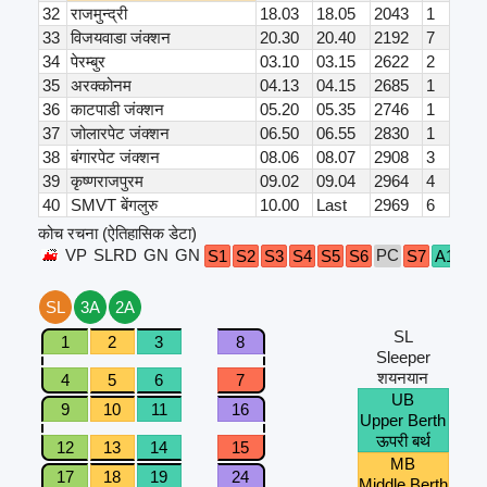
32
राजमुन्द्री
18.03
18.05
2043
1
33
विजयवाडा जंक्शन
20.30
20.40
2192
7
34
पेरम्बुर
03.10
03.15
2622
2
35
अरक्कोनम
04.13
04.15
2685
1
36
काटपाडी जंक्शन
05.20
05.35
2746
1
37
जोलारपेट जंक्शन
06.50
06.55
2830
1
38
बंगारपेट जंक्शन
08.06
08.07
2908
3
39
कृष्णराजपुरम
09.02
09.04
2964
4
40
SMVT बेंगलुरु
10.00
Last
2969
6
कोच रचना (ऐतिहासिक डेटा)
VP
SLRD
GN
GN
PC
B1
S1
S2
S3
S4
S5
S6
S7
A1
SL
3A
2A
SL
1
2
3
8
Sleeper
शयनयान
4
5
6
7
UB
9
10
11
16
Upper Berth
ऊपरी बर्थ
12
13
14
15
MB
17
18
19
24
Middle Berth