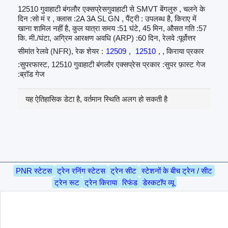
12510 गुवाहाटी बंगलौर एक्सप्रेसगुवाहाटी से SMVT बेंगलुरु , चलने के
दिन :सो मं र , क्लास :2A 3A SL GN , पैंट्री : उपलब्ध है, किराए में
खाना शामिल नहीं है, कुल यात्रा समय :51 घंटे, 45 मिन, औसत गति :57
कि. मी./घंटा, अग्रिम आरक्षण अवधि (ARP) :60 दिन, रेलवे :पूर्वोत्तर
सीमांत रेलवे (NFR), रेक शेयर :
12509
,
12510
, , किराया प्रकार
:सुपरफास्ट, 12510 गुवाहाटी बंगलौर एक्सप्रेस प्रकार :सुपर फ़ास्ट गेज
:ब्रॉड गेज
यह ऐतिहासिक डेटा है, वर्तमान स्थिति अलग हो सकती है
PNR स्टेटस
ट्रेन रनिंग स्टेटस
ट्रेन सीट
स्टेशनों के बीच ट्रेन / सीट
ट्रेन रूट
ट्रेन किराया
रिफंड
डेस्कटॉप व्यू