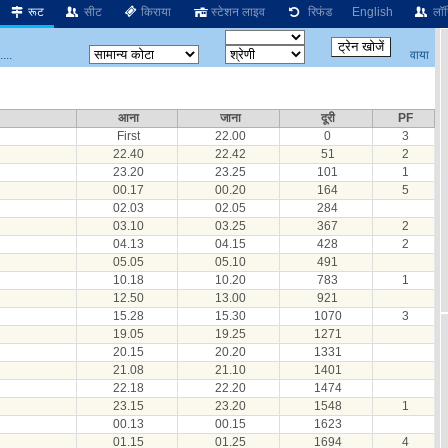
रूट
सीट
किराया
स्टेशन लाइव
रिफंड
English
लॉग
वाया
...
आना
जाना
दूरी
PF
First
22.00
0
3
22.40
22.42
51
2
23.20
23.25
101
1
00.17
00.20
164
5
02.03
02.05
284
03.10
03.25
367
2
04.13
04.15
428
2
05.05
05.10
491
10.18
10.20
783
1
12.50
13.00
921
15.28
15.30
1070
3
19.05
19.25
1271
20.15
20.20
1331
21.08
21.10
1401
22.18
22.20
1474
23.15
23.20
1548
1
00.13
00.15
1623
01.15
01.25
1694
4