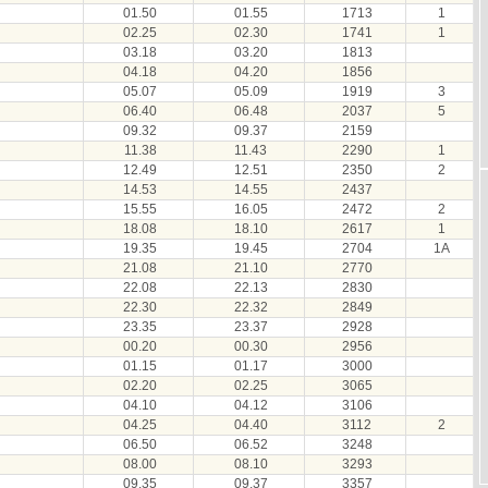
01.50
01.55
1713
1
02.25
02.30
1741
1
03.18
03.20
1813
04.18
04.20
1856
05.07
05.09
1919
3
06.40
06.48
2037
5
09.32
09.37
2159
11.38
11.43
2290
1
12.49
12.51
2350
2
14.53
14.55
2437
15.55
16.05
2472
2
18.08
18.10
2617
1
19.35
19.45
2704
1A
21.08
21.10
2770
22.08
22.13
2830
22.30
22.32
2849
23.35
23.37
2928
00.20
00.30
2956
01.15
01.17
3000
02.20
02.25
3065
04.10
04.12
3106
04.25
04.40
3112
2
06.50
06.52
3248
08.00
08.10
3293
09.35
09.37
3357