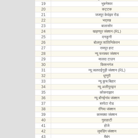
19
भुबनेश्वर
20
कट्टक
21
जजपुर केवंझर रोड
22
भद्रख
23
बालासोर
24
खड़गपुर जंक्शन (RL)
25
दनकुनी
26
बोलपुर शांतिनिकेतन
27
रामपुर हाट
28
न्यू फरक्का जंक्शन
29
मालदा टाउन
30
किशनगंज
31
न्यू जलपाईगुड़ी जंक्शन (RL)
32
धुप्गुरी
33
न्यू कूच बिहार
34
न्यू अलीपुरद्वार
35
कोकराझार
36
न्यू बोंगईगांव जंक्शन
37
बरपेटा रोड
38
रंगिया जंक्शन
39
कामख्या जंक्शन
40
गुवाहाटी
41
होजे
42
लुमडिंग जंक्शन
43
मैबंग