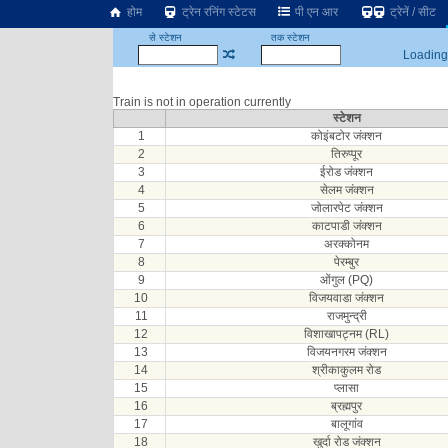
होम
ट्रेन रनिंग स्टेटस
पी एन आर
ट्रेनें / सीट
से स्टेशन
तक स्टेशन
Loading.
Train is not in operation currently
स्टेशन
1
कोइंबटोर जंक्शन
2
तिरुप्पूर
3
ईरोड जंक्शन
4
सेलम जंक्शन
5
जोलारपेट जंक्शन
6
काटपाडी जंक्शन
7
अरक्कोनम
8
पेरम्बुर
9
ओंगुल (PQ)
10
विजयवाडा जंक्शन
11
राजमुन्द्री
12
विशाखापट्नम (RL)
13
विजयनगरम जंक्शन
14
श्रीकाकुलम रोड
15
प्लासा
16
ब्रह्मपुर
17
बालूगांव
18
खुर्दा रोड जंक्शन