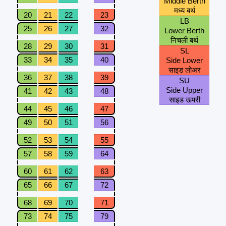
Middle Berth
मध्य बर्थ
20
21
22
23
LB
25
26
27
32
Lower Berth
निचली बर्थ
28
29
30
31
SL
33
34
35
40
Side Lower
साइड लोअर
36
37
38
39
SU
Side Upper
41
42
43
48
साइड ऊपरी
44
45
46
47
49
50
51
56
52
53
54
55
57
58
59
64
60
61
62
63
65
66
67
72
68
69
70
71
73
74
75
79