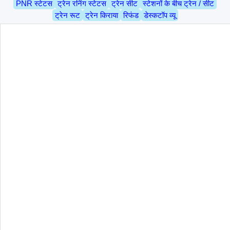
PNR स्टेटस
ट्रेन रनिंग स्टेटस
ट्रेन सीट
स्टेशनों के बीच ट्रेन / सीट
ट्रेन रूट
ट्रेन किराया
रिफंड
डेस्कटॉप व्यू