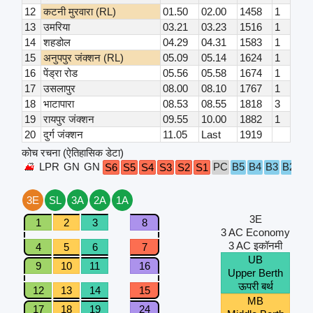
12
कटनी मुरवारा (RL)
01.50
02.00
1458
1
13
उमरिया
03.21
03.23
1516
1
14
शहडोल
04.29
04.31
1583
1
15
अनुपपुर जंक्शन (RL)
05.09
05.14
1624
1
16
पेंड्रा रोड
05.56
05.58
1674
1
17
उसलापुर
08.00
08.10
1767
1
18
भाटापारा
08.53
08.55
1818
3
19
रायपुर जंक्शन
09.55
10.00
1882
1
20
दुर्ग जंक्शन
11.05
Last
1919
कोच रचना (ऐतिहासिक डेटा)
LPR
GN
GN
PC
B5
B4
B3
B2
B1
S6
S5
S4
S3
S2
S1
3E
SL
3A
2A
1A
3E
1
2
3
8
3 AC Economy
3 AC इकॉनमी
4
5
6
7
UB
9
10
11
16
Upper Berth
ऊपरी बर्थ
12
13
14
15
MB
17
18
19
24