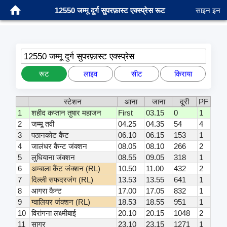
12550 जम्मू दुर्ग सुपरफ़ास्ट एक्स्प्रेस रूट
साइन इन
12550 जम्मू दुर्ग सुपरफ़ास्ट एक्स्प्रेस
रूट
लाइव
सीट
किराया
स्टेशन
आना
जाना
दूरी
PF
1
शहीद कप्तान तुषार महाजन
First
03.15
0
1
2
जम्मू तवी
04.25
04.35
54
4
3
पठानकोट कैंट
06.10
06.15
153
1
4
जालंधर कैन्ट जंक्शन
08.05
08.10
266
2
5
लुधियाना जंक्शन
08.55
09.05
318
1
6
अम्बाला कैंट जंक्शन (RL)
10.50
11.00
432
2
7
दिल्ली सफदरजंग (RL)
13.53
13.55
641
1
8
आगरा कैन्ट
17.00
17.05
832
1
9
ग्वालियर जंक्शन (RL)
18.53
18.55
951
1
10
विरांगना लक्ष्मीबाई
20.10
20.15
1048
2
11
सागर
23.10
23.15
1271
1