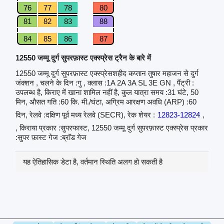
76
77
78
80
81
82
83
88
84
85
86
87
12550 जम्मू दुर्ग सुपरफ़ास्ट एक्स्प्रेस ट्रैन के बारे में
12550 जम्मू दुर्ग सुपरफ़ास्ट एक्स्प्रेसशहीद कप्तान तुषार महाजन से दुर्ग
जंक्शन , चलने के दिन :गु , क्लास :1A 2A 3A SL 3E GN , पैंट्री :
उपलब्ध है, किराए में खाना शामिल नहीं है, कुल यात्रा समय :31 घंटे, 50
मिन, औसत गति :60 कि. मी./घंटा, अग्रिम आरक्षण अवधि (ARP) :60
दिन, रेलवे :दक्षिण पूर्व मध्य रेलवे (SECR), रेक शेयर :
12823-12824
,
, किराया प्रकार :सुपरफास्ट, 12550 जम्मू दुर्ग सुपरफ़ास्ट एक्स्प्रेस प्रकार
:सुपर फ़ास्ट गेज :ब्रॉड गेज
यह ऐतिहासिक डेटा है, वर्तमान स्थिति अलग हो सकती है