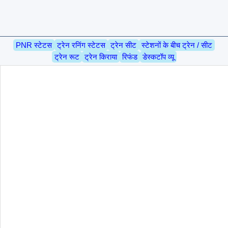
PNR स्टेटस
ट्रेन रनिंग स्टेटस
ट्रेन सीट
स्टेशनों के बीच ट्रेन / सीट
ट्रेन रूट
ट्रेन किराया
रिफंड
डेस्कटॉप व्यू