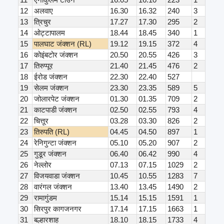
12
अलवाए
16.30
16.32
240
3
13
त्रिचुर
17.27
17.30
295
2
14
ओट्टापालम
18.44
18.45
340
1
15
पालघाट जंक्शन (RL)
19.12
19.15
372
4
16
कोइंबटोर जंक्शन
20.50
20.55
426
3
17
तिरुप्पूर
21.40
21.45
476
2
18
ईरोड जंक्शन
22.30
22.40
527
19
सेलम जंक्शन
23.30
23.35
589
5
20
जोलारपेट जंक्शन
01.30
01.35
709
2
21
काटपाडी जंक्शन
02.50
02.55
793
4
22
चित्तूर
03.28
03.30
826
2
23
तिरुपति (RL)
04.45
04.50
897
1
24
रेनिगुन्टा जंक्शन
05.10
05.20
907
2
25
गुडूर जंक्शन
06.40
06.42
990
4
26
नेल्लोर
07.13
07.15
1029
2
27
विजयवाडा जंक्शन
10.45
10.55
1283
7
28
वारंगल जंक्शन
13.40
13.45
1490
2
29
रामागुंडम
15.14
15.15
1591
1
30
सिरपुर कागजनगर
17.14
17.15
1663
1
31
बल्हारशाह
18.10
18.15
1733
4