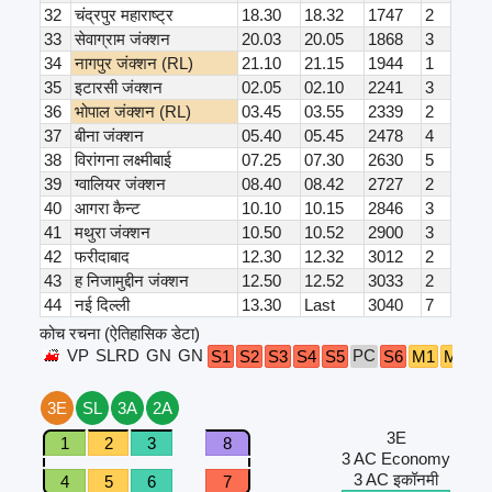
32
चंद्रपुर महाराष्ट्र
18.30
18.32
1747
2
33
सेवाग्राम जंक्शन
20.03
20.05
1868
3
34
नागपुर जंक्शन (RL)
21.10
21.15
1944
1
35
इटारसी जंक्शन
02.05
02.10
2241
3
36
भोपाल जंक्शन (RL)
03.45
03.55
2339
2
37
बीना जंक्शन
05.40
05.45
2478
4
38
विरांगना लक्ष्मीबाई
07.25
07.30
2630
5
39
ग्वालियर जंक्शन
08.40
08.42
2727
2
40
आगरा कैन्ट
10.10
10.15
2846
3
41
मथुरा जंक्शन
10.50
10.52
2900
3
42
फरीदाबाद
12.30
12.32
3012
2
43
ह निजामुद्दीन जंक्शन
12.50
12.52
3033
2
44
नई दिल्ली
13.30
Last
3040
7
कोच रचना (ऐतिहासिक डेटा)
VP
SLRD
GN
GN
PC
B
S1
S2
S3
S4
S5
S6
M1
M2
3E
SL
3A
2A
3E
1
2
3
8
3 AC Economy
3 AC इकॉनमी
4
5
6
7