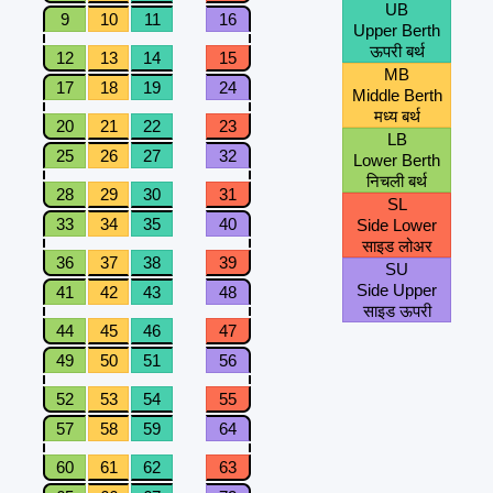
UB
9
10
11
16
Upper Berth
ऊपरी बर्थ
12
13
14
15
MB
17
18
19
24
Middle Berth
मध्य बर्थ
20
21
22
23
LB
25
26
27
32
Lower Berth
निचली बर्थ
28
29
30
31
SL
33
34
35
40
Side Lower
साइड लोअर
36
37
38
39
SU
Side Upper
41
42
43
48
साइड ऊपरी
44
45
46
47
49
50
51
56
52
53
54
55
57
58
59
64
60
61
62
63