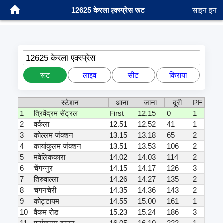
12625 केरला एक्स्प्रेस रूट
साइन इन
12625 केरला एक्स्प्रेस
रूट
लाइव
सीट
किराया
स्टेशन
आना
जाना
दूरी
PF
1
त्रिवेंद्रम सेंट्रल
First
12.15
0
1
2
वर्कला
12.51
12.52
41
1
3
कोल्लम जंक्शन
13.15
13.18
65
2
4
कायांकुलम जंक्शन
13.51
13.53
106
2
5
मवेलिककारा
14.02
14.03
114
2
6
चेंगन्नुर
14.15
14.17
126
3
7
तिरुवाल्ला
14.26
14.27
135
2
8
चंगनचेरी
14.35
14.36
143
2
9
कोट्टायम
14.55
15.00
161
1
10
वैकम रोड
15.23
15.24
186
3
11
एर्नाकुलम टाउन
16.05
16.10
223
1