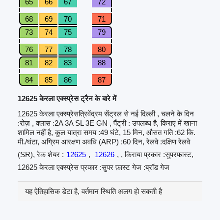
65
66
67
72
68
69
70
71
73
74
75
79
76
77
78
80
81
82
83
88
84
85
86
87
12625 केरला एक्स्प्रेस ट्रैन के बारे में
12625 केरला एक्स्प्रेसत्रिवेंद्रम सेंट्रल से नई दिल्ली , चलने के दिन
:रोज़ , क्लास :2A 3A SL 3E GN , पैंट्री : उपलब्ध है, किराए में खाना
शामिल नहीं है, कुल यात्रा समय :49 घंटे, 15 मिन, औसत गति :62 कि.
मी./घंटा, अग्रिम आरक्षण अवधि (ARP) :60 दिन, रेलवे :दक्षिण रेलवे
(SR), रेक शेयर :
12625
,
12626
, , किराया प्रकार :सुपरफास्ट,
12625 केरला एक्स्प्रेस प्रकार :सुपर फ़ास्ट गेज :ब्रॉड गेज
यह ऐतिहासिक डेटा है, वर्तमान स्थिति अलग हो सकती है