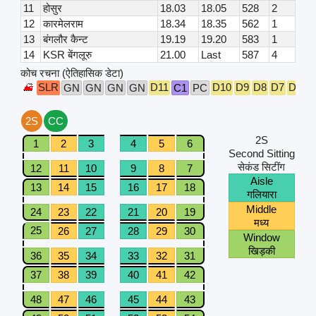
11
होसुर
18.03
18.05
528
2
12
कारमेलराम
18.34
18.35
562
1
13
बंगलौर कैन्ट
19.19
19.20
583
1
14
KSR बेंगलूरु
21.00
Last
587
4
कोच रचना (ऐतिहासिक डेटा)
SLR
D11
D10
D9
D8
D7
D6
D
GN
GN
GN
GN
C1
PC
2S
CC
2S
1
2
3
4
5
6
Second Sitting
सेकंड सिटींग
12
11
10
9
8
7
Aisle
13
14
15
16
17
18
गलियारा
Middle
24
23
22
21
20
19
मध्य
25
26
27
28
29
30
Window
खिड़की
36
35
34
33
32
31
37
38
39
40
41
42
48
47
46
45
44
43