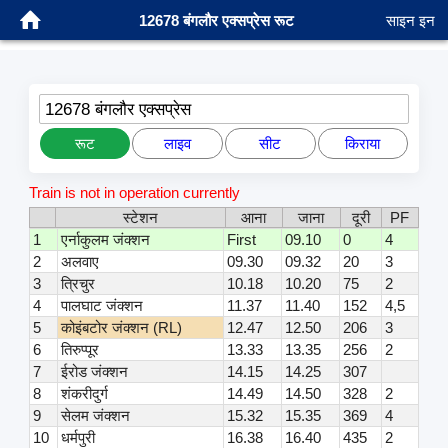
12678 बंगलौर एक्सप्रेस रूट
साइन इन
12678 बंगलौर एक्सप्रेस
रूट
लाइव
सीट
किराया
Train is not in operation currently
स्टेशन
आना
जाना
दूरी
PF
1
एर्नाकुलम जंक्शन
First
09.10
0
4
2
अलवाए
09.30
09.32
20
3
3
त्रिचुर
10.18
10.20
75
2
4
पालघाट जंक्शन
11.37
11.40
152
4,5
5
कोइंबटोर जंक्शन (RL)
12.47
12.50
206
3
6
तिरुप्पूर
13.33
13.35
256
2
7
ईरोड जंक्शन
14.15
14.25
307
8
शंकरीदुर्ग
14.49
14.50
328
2
9
सेलम जंक्शन
15.32
15.35
369
4
10
धर्मपुरी
16.38
16.40
435
2