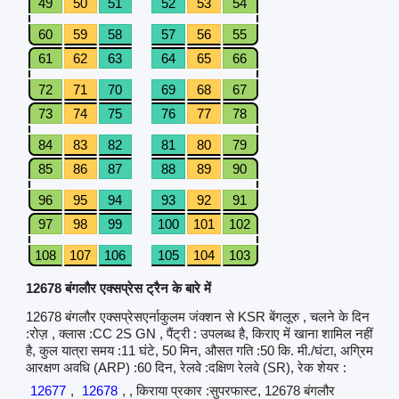
49
50
51
52
53
54
60
59
58
57
56
55
61
62
63
64
65
66
72
71
70
69
68
67
73
74
75
76
77
78
84
83
82
81
80
79
85
86
87
88
89
90
96
95
94
93
92
91
97
98
99
100
101
102
108
107
106
105
104
103
12678 बंगलौर एक्सप्रेस ट्रैन के बारे में
12678 बंगलौर एक्सप्रेसएर्नाकुलम जंक्शन से KSR बेंगलूरु , चलने के दिन
:रोज़ , क्लास :CC 2S GN , पैंट्री : उपलब्ध है, किराए में खाना शामिल नहीं
है, कुल यात्रा समय :11 घंटे, 50 मिन, औसत गति :50 कि. मी./घंटा, अग्रिम
आरक्षण अवधि (ARP) :60 दिन, रेलवे :दक्षिण रेलवे (SR), रेक शेयर :
12677
,
12678
, , किराया प्रकार :सुपरफास्ट, 12678 बंगलौर