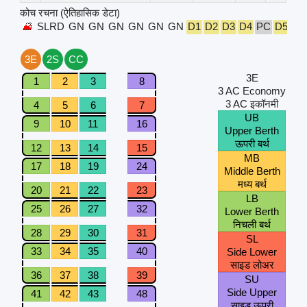
कोच रचना (ऐतिहासिक डेटा)
SLRD
GN
GN
GN
GN
GN
GN
D1
D2
D3
D4
PC
D5
D6
3E
2S
CC
3E
1
2
3
8
3 AC Economy
3 AC इकॉनमी
4
5
6
7
UB
9
10
11
16
Upper Berth
ऊपरी बर्थ
12
13
14
15
MB
17
18
19
24
Middle Berth
मध्य बर्थ
20
21
22
23
LB
25
26
27
32
Lower Berth
निचली बर्थ
28
29
30
31
SL
33
34
35
40
Side Lower
साइड लोअर
36
37
38
39
SU
Side Upper
41
42
43
48
साइड ऊपरी