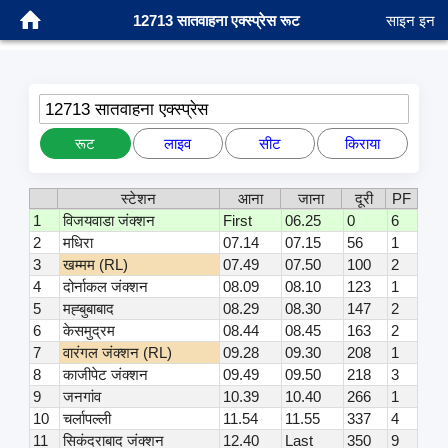
12713 सातवाहना एक्स्प्रेस रूट
साइन इन
12713 सातवाहना एक्स्प्रेस
रूट
लाइव
सीट
किराया
स्टेशन
आना
जाना
दूरी
PF
1
विजयवाडा जंक्शन
First
06.25
0
6
2
मधिरा
07.14
07.15
56
1
3
खम्मम (RL)
07.49
07.50
100
2
4
दोर्नाकल जंक्शन
08.09
08.10
123
1
5
मह्बुबाबाद
08.29
08.30
147
2
6
केसमुद्रम
08.44
08.45
163
2
7
वारंगल जंक्शन (RL)
09.28
09.30
208
1
8
काजीपेट जंक्शन
09.49
09.50
218
3
9
जनगांव
10.39
10.40
266
1
10
चर्लापल्ली
11.54
11.55
337
4
11
सिकंदराबाद जंक्शन
12.40
Last
350
9