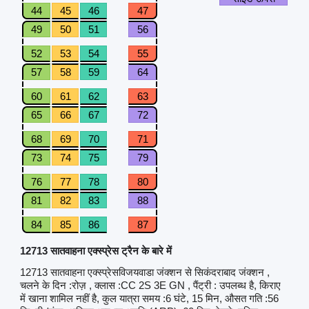
44
45
46
47
49
50
51
56
52
53
54
55
57
58
59
64
60
61
62
63
65
66
67
72
68
69
70
71
73
74
75
79
76
77
78
80
81
82
83
88
84
85
86
87
12713 सातवाहना एक्स्प्रेस ट्रैन के बारे में
12713 सातवाहना एक्स्प्रेसविजयवाडा जंक्शन से सिकंदराबाद जंक्शन ,
चलने के दिन :रोज़ , क्लास :CC 2S 3E GN , पैंट्री : उपलब्ध है, किराए
में खाना शामिल नहीं है, कुल यात्रा समय :6 घंटे, 15 मिन, औसत गति :56