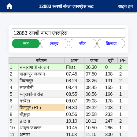
12883 रूपशी बांग्ला एक्स्प्रेस रूट
साइन इन
12883 रूपशी बांग्ला एक्स्प्रेस
रूट
लाइव
सीट
किराया
स्टेशन
आना
जाना
दूरी
PF
1
सन्त्रागाची जंक्शन
First
06.30
0
2
2
खड़गपुर जंक्शन
07.45
07.50
108
2
3
मिदनापुर
08.24
08.26
131
2
4
सालबोनी
08.44
08.45
155
1
5
चंद्राकोना रोड
08.55
08.56
166
1
6
गरबेटा
09.07
09.08
178
1
7
बिष्णुपुर (RL)
09.30
09.32
203
1
8
बाँकुड़ा
09.56
09.58
233
1
9
छाटना
10.10
10.11
247
2
10
आद्रा जंक्शन
10.45
10.50
286
1
11
अनारा
11.08
11.10
300
1