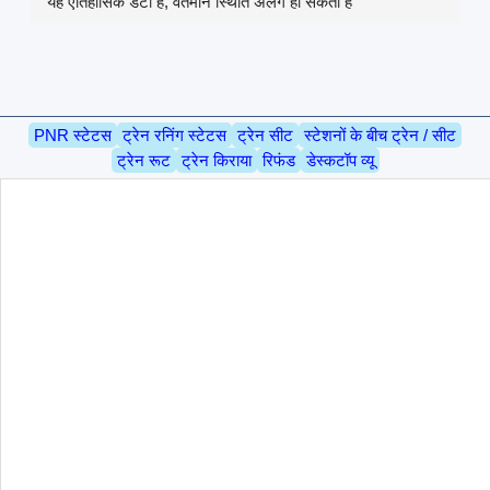
यह ऐतिहासिक डेटा है, वर्तमान स्थिति अलग हो सकती है
PNR स्टेटस
ट्रेन रनिंग स्टेटस
ट्रेन सीट
स्टेशनों के बीच ट्रेन / सीट
ट्रेन रूट
ट्रेन किराया
रिफंड
डेस्कटॉप व्यू