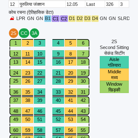
12
पुरुलिया जंक्शन
12.05
Last
326
3
कोच रचना (ऐतिहासिक डेटा)
LPR
GN
GN
B1
D1
D2
D3
D4
GN
GN
SLRD
C1
C2
2S
CC
3A
2S
1
2
3
4
5
6
Second Sitting
सेकंड सिटींग
12
11
10
9
8
7
Aisle
13
14
15
16
17
18
गलियारा
Middle
24
23
22
21
20
19
मध्य
25
26
27
28
29
30
Window
खिड़की
36
35
34
33
32
31
37
38
39
40
41
42
48
47
46
45
44
43
49
50
51
52
53
54
60
59
58
57
56
55