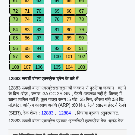
61
62
63
64
65
66
72
71
70
69
68
67
73
74
75
76
77
78
84
83
82
81
80
79
85
86
87
88
89
90
96
95
94
93
92
91
97
98
99
100
101
102
108
107
106
105
104
103
12883 रूपशी बांग्ला एक्स्प्रेस ट्रैन के बारे में
12883 रूपशी बांग्ला एक्स्प्रेससन्त्रागाची जंक्शन से पुरुलिया जंक्शन , चलने
के दिन :रोज़ , क्लास :3A CC 2S GN , पैंट्री :उपलब्ध नहीं है, किराए में
खाना शामिल नहीं है, कुल यात्रा समय :5 घंटे, 35 मिन, औसत गति :58 कि.
मी./घंटा, अग्रिम आरक्षण अवधि (ARP) :60 दिन, रेलवे :साउथ ईस्टर्न रेलवे
(SER), रेक शेयर :
12883
,
12884
, , किराया प्रकार :सुपरफास्ट,
12883 रूपशी बांग्ला एक्स्प्रेस प्रकार :इंटरसिटी एक्सप्रेस गेज :ब्रॉड गेज