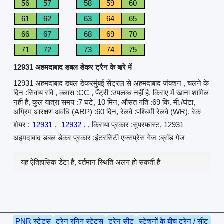
56
57
58
59
60
61
62
63
64
65
66
67
68
69
70
71
72
73
74
75
12931 अहमदाबाद डबल डेकर ट्रैन के बारे में
12931 अहमदाबाद डबल डेकरमुंबई सेंट्रल से अहमदाबाद जंक्शन , चलने के
दिन :सिवाय रवि , क्लास :CC , पैंट्री :उपलब्ध नहीं है, किराए में खाना शामिल
नहीं है, कुल यात्रा समय :7 घंटे, 10 मिन, औसत गति :69 कि. मी./घंटा,
अग्रिम आरक्षण अवधि (ARP) :60 दिन, रेलवे :पश्चिमी रेलवे (WR), रेक
शेयर :
12931
,
12932
, , किराया प्रकार :सुपरफास्ट, 12931
अहमदाबाद डबल डेकर प्रकार :इंटरसिटी एक्सप्रेस गेज :ब्रॉड गेज
यह ऐतिहासिक डेटा है, वर्तमान स्थिति अलग हो सकती है
PNR स्टेटस
ट्रेन रनिंग स्टेटस
ट्रेन सीट
स्टेशनों के बीच ट्रेन / सीट