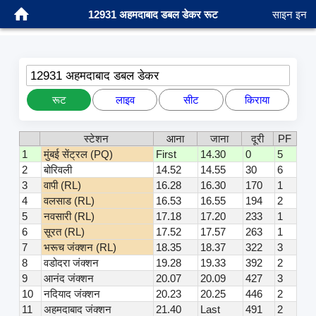
12931 अहमदाबाद डबल डेकर रूट
साइन इन
12931 अहमदाबाद डबल डेकर
रूट
लाइव
सीट
किराया
स्टेशन
आना
जाना
दूरी
PF
1
मुंबई सेंट्रल (PQ)
First
14.30
0
5
2
बोरिवली
14.52
14.55
30
6
3
वापी (RL)
16.28
16.30
170
1
4
वलसाड (RL)
16.53
16.55
194
2
5
नवसारी (RL)
17.18
17.20
233
1
6
सूरत (RL)
17.52
17.57
263
1
7
भरूच जंक्शन (RL)
18.35
18.37
322
3
8
वडोदरा जंक्शन
19.28
19.33
392
2
9
आनंद जंक्शन
20.07
20.09
427
3
10
नदियाद जंक्शन
20.23
20.25
446
2
11
अहमदाबाद जंक्शन
21.40
Last
491
2