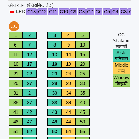
कोच रचना (ऐतिहासिक डेटा)
LPR
C13
C12
C11
C10
C9
C8
C7
C6
C5
C4
C3
C2
CC
CC
1
2
3
4
5
Shatabdi
6
7
8
9
10
शताब्दी
Aisle
11
12
13
14
15
गलियारा
16
17
18
19
20
Middle
मध्य
21
22
23
24
25
Window
26
27
28
29
30
खिड़की
31
2
33
34
35
36
37
38
39
40
41
42
43
44
45
46
47
48
44
50
51
52
53
54
55