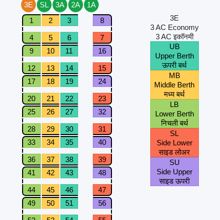
3E
SL
3A
2A
1A
3E
1
2
3
8
3 AC Economy
3 AC इकॉनमी
4
5
6
7
UB
9
10
11
16
Upper Berth
ऊपरी बर्थ
12
13
14
15
MB
17
18
19
24
Middle Berth
मध्य बर्थ
20
21
22
23
LB
25
26
27
32
Lower Berth
निचली बर्थ
28
29
30
31
SL
33
34
35
40
Side Lower
साइड लोअर
36
37
38
39
SU
Side Upper
41
42
43
48
साइड ऊपरी
44
45
46
47
49
50
51
56