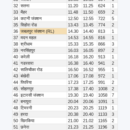
32
सतना
11.20
11.25
624
1
33
मैहर
11.48
11.50
659
2
34
कटनी जंक्शन
12.50
12.55
722
5
35
सिहोरा रोड
13.43
13.45
774
2
36
जबलपुर जंक्शन (RL)
14.30
14.40
813
1
37
मदन महल
14.53
14.55
816
1
38
श्रीधाम
15.33
15.35
866
3
39
नरसिंहपुर
16.03
16.05
897
2
40
करेली
16.18
16.20
913
1
41
गडरवारा
16.38
16.40
941
2
42
सालिचौका रोड
16.50
16.52
955
1
43
बंखेदी
17.06
17.08
972
1
44
पिपरिया
17.23
17.25
991
2
45
सोहागपुर
17.38
17.40
1008
2
46
इटारसी जंक्शन
19.30
19.40
1058
7
47
बनापुरा
20.04
20.06
1091
1
48
टिमरनी
20.23
20.25
1119
1
49
हरदा
20.38
20.40
1133
3
50
खिरकिया
21.00
21.02
1165
2
51
छनेरा
21.23
21.25
1196
3