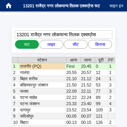
13201 राजेंद्र नगर लोकमान्य तिलक एक्सप्रेस रूट
साइन इन
13201 राजेंद्र नगर लोकमान्य तिलक एक्सप्रेस
रूट
लाइव
सीट
किराया
स्टेशन
आना
जाना
दूरी
PF
1
राजगीर (PQ)
First
20.45
0
1
2
नालंदा
20.55
20.57
12
1
3
बिहार शरीफ
21.10
21.12
24
1
4
बख्तियारपुर जंक्शन
21.50
21.52
53
3
5
फतवा
22.09
22.11
77
3
6
पटना साहेब
22.22
22.24
89
2
7
पटना जंक्शन
23.33
23.40
99
4
8
दानापुर
23.52
23.54
109
3
9
सदिसोपुर
00.05
00.07
121
10
बिहटा
00.13
00.15
126
2