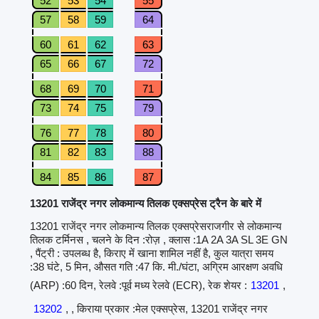
52
53
54
55
57
58
59
64
60
61
62
63
65
66
67
72
68
69
70
71
73
74
75
79
76
77
78
80
81
82
83
88
84
85
86
87
13201 राजेंद्र नगर लोकमान्य तिलक एक्सप्रेस ट्रैन के बारे में
13201 राजेंद्र नगर लोकमान्य तिलक एक्सप्रेसराजगीर से लोकमान्य
तिलक टर्मिनस , चलने के दिन :रोज़ , क्लास :1A 2A 3A SL 3E GN
, पैंट्री : उपलब्ध है, किराए में खाना शामिल नहीं है, कुल यात्रा समय
:38 घंटे, 5 मिन, औसत गति :47 कि. मी./घंटा, अग्रिम आरक्षण अवधि
(ARP) :60 दिन, रेलवे :पूर्व मध्य रेलवे (ECR), रेक शेयर :
13201
,
13202
, , किराया प्रकार :मेल एक्सप्रेस, 13201 राजेंद्र नगर