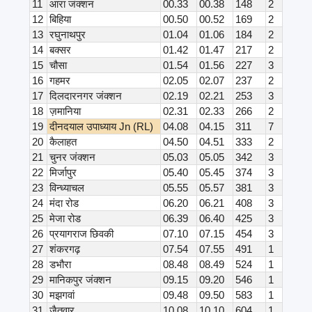
11
आरा जंक्शन
00.33
00.38
148
2
12
बिहिया
00.50
00.52
169
2
13
रघुनाथपुर
01.04
01.06
184
2
14
बक्सर
01.42
01.47
217
2
15
चौसा
01.54
01.56
227
3
16
गहमर
02.05
02.07
237
2
17
दिलदारनगर जंक्शन
02.19
02.21
253
3
18
ज़मानिया
02.31
02.33
266
2
19
दीनदयाल उपाध्याय Jn (RL)
04.08
04.15
311
7
20
कैलाहत
04.50
04.51
333
2
21
चुनर जंक्शन
05.03
05.05
342
3
22
मिर्जापुर
05.40
05.45
374
3
23
विन्ध्याचल
05.55
05.57
381
3
24
मंदा रोड
06.20
06.21
408
3
25
मेजा रोड
06.39
06.40
425
3
26
प्रयागराज छिवकी
07.10
07.15
454
3
27
शंकरगढ़
07.54
07.55
491
1
28
डभौरा
08.48
08.49
524
1
29
मानिकपुर जंक्शन
09.15
09.20
546
1
30
मझगवां
09.48
09.50
583
1
31
जैतवार
10.08
10.10
604
1