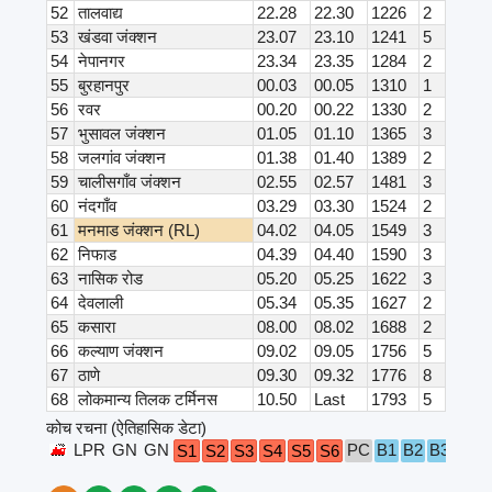
52
तालवाद्य
22.28
22.30
1226
2
53
खंडवा जंक्शन
23.07
23.10
1241
5
54
नेपानगर
23.34
23.35
1284
2
55
बुरहानपुर
00.03
00.05
1310
1
56
रवर
00.20
00.22
1330
2
57
भुसावल जंक्शन
01.05
01.10
1365
3
58
जलगांव जंक्शन
01.38
01.40
1389
2
59
चालीसगाँव जंक्शन
02.55
02.57
1481
3
60
नंदगाँव
03.29
03.30
1524
2
61
मनमाड जंक्शन (RL)
04.02
04.05
1549
3
62
निफाड
04.39
04.40
1590
3
63
नासिक रोड
05.20
05.25
1622
3
64
देवलाली
05.34
05.35
1627
2
65
कसारा
08.00
08.02
1688
2
66
कल्याण जंक्शन
09.02
09.05
1756
5
67
ठाणे
09.30
09.32
1776
8
68
लोकमान्य तिलक टर्मिनस
10.50
Last
1793
5
कोच रचना (ऐतिहासिक डेटा)
LPR
GN
GN
PC
B1
B2
B3
B4
B
S1
S2
S3
S4
S5
S6