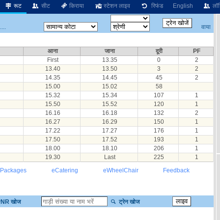
रूट
सीट
किराया
स्टेशन लाइव
रिफंड
English
लॉग
वाया
...
आना
जाना
दूरी
PF
First
13.35
0
2
13.40
13.50
3
2
14.35
14.45
45
2
15.00
15.02
58
15.32
15.34
107
1
15.50
15.52
120
1
16.16
16.18
132
2
16.27
16.29
150
1
17.22
17.27
176
1
17.50
17.52
193
1
18.00
18.10
206
1
19.30
Last
225
1
 Packages
eCatering
eWheelChair
Feedback
NR खोज
ट्रेन खोज