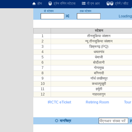
होम
ट्रेन रनिंग स्टेटस
पी एन आर
ट्रेनें / सीट
से स्टेशन
तक स्टेशन
Loading.
स्टेशन
1
तीनसुकिया जंक्शन
2
न्यू तीनसुकिया जंक्शन
3
डिब्रूगढ़ (PQ)
4
धमलगांव
5
धेमाजी
6
बोर्दोलानी
7
गोगामुख
8
बगिनादी
9
नॉर्थ लखीमपुर
10
कथाल्पुखुरी
11
हर्मुती
12
नाहरलागुन
IRCTC eTicket
Retiring Room
Tour
मानचित्र
P