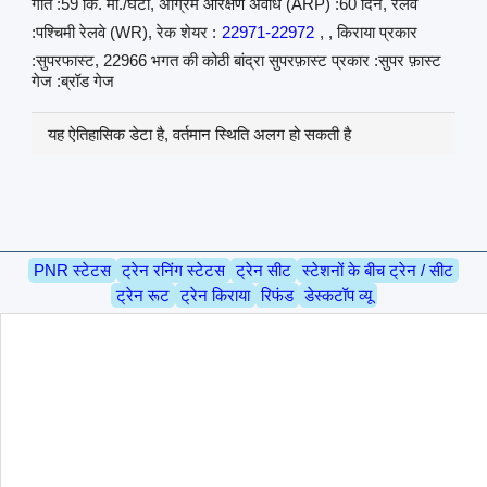
गति :59 कि. मी./घंटा, अग्रिम आरक्षण अवधि (ARP) :60 दिन, रेलवे
:पश्चिमी रेलवे (WR), रेक शेयर :
22971-22972
, , किराया प्रकार
:सुपरफास्ट, 22966 भगत की कोठी बांद्रा सुपरफ़ास्ट प्रकार :सुपर फ़ास्ट
गेज :ब्रॉड गेज
यह ऐतिहासिक डेटा है, वर्तमान स्थिति अलग हो सकती है
PNR स्टेटस
ट्रेन रनिंग स्टेटस
ट्रेन सीट
स्टेशनों के बीच ट्रेन / सीट
ट्रेन रूट
ट्रेन किराया
रिफंड
डेस्कटॉप व्यू