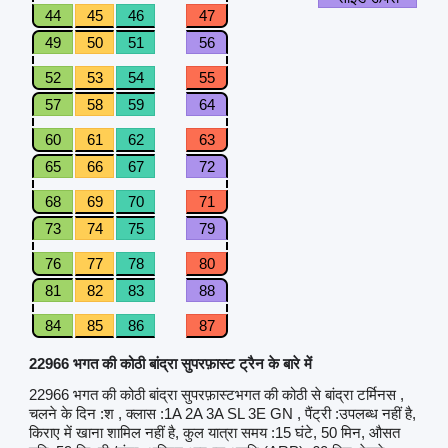
44
45
46
47
49
50
51
56
52
53
54
55
57
58
59
64
60
61
62
63
65
66
67
72
68
69
70
71
73
74
75
79
76
77
78
80
81
82
83
88
84
85
86
87
22966 भगत की कोठी बांद्रा सुपरफ़ास्ट ट्रैन के बारे में
22966 भगत की कोठी बांद्रा सुपरफ़ास्टभगत की कोठी से बांद्रा टर्मिनस ,
चलने के दिन :श , क्लास :1A 2A 3A SL 3E GN , पैंट्री :उपलब्ध नहीं है,
किराए में खाना शामिल नहीं है, कुल यात्रा समय :15 घंटे, 50 मिन, औसत