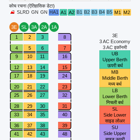
कोच रचना (ऐतिहासिक डेटा)
SLRD
GN
GN
HA1
B1
B2
B3
B4
B5
A1
A2
M1
M2
S1
3E
SL
3A
2A
1A
3E
1
2
3
8
3 AC Economy
3 AC इकॉनमी
4
5
6
7
UB
9
10
11
16
Upper Berth
ऊपरी बर्थ
12
13
14
15
MB
17
18
19
24
Middle Berth
मध्य बर्थ
20
21
22
23
LB
25
26
27
32
Lower Berth
निचली बर्थ
28
29
30
31
SL
33
34
35
40
Side Lower
साइड लोअर
36
37
38
39
SU
Side Upper
41
42
43
48
साइड ऊपरी