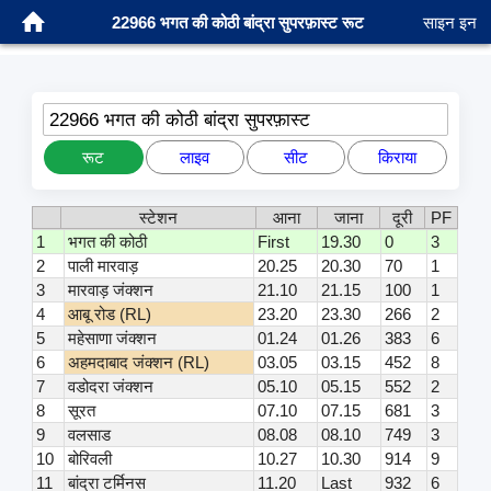
22966 भगत की कोठी बांद्रा सुपरफ़ास्ट रूट
साइन इन
22966 भगत की कोठी बांद्रा सुपरफ़ास्ट
रूट
लाइव
सीट
किराया
स्टेशन
आना
जाना
दूरी
PF
1
भगत की कोठी
First
19.30
0
3
2
पाली मारवाड़
20.25
20.30
70
1
3
मारवाड़ जंक्शन
21.10
21.15
100
1
4
आबू रोड (RL)
23.20
23.30
266
2
5
महेसाणा जंक्शन
01.24
01.26
383
6
6
अहमदाबाद जंक्शन (RL)
03.05
03.15
452
8
7
वडोदरा जंक्शन
05.10
05.15
552
2
8
सूरत
07.10
07.15
681
3
9
वलसाड
08.08
08.10
749
3
10
बोरिवली
10.27
10.30
914
9
11
बांद्रा टर्मिनस
11.20
Last
932
6