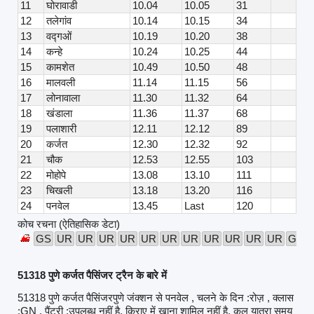
11
घोरावाडी
10.04
10.05
31
12
तलेगांव
10.14
10.15
34
13
वद्गओं
10.19
10.20
38
14
कन्हे
10.24
10.25
44
15
कामशेत
10.49
10.50
48
16
मालवली
11.14
11.15
56
17
लोनावाला
11.30
11.32
64
18
खंडाला
11.36
11.37
68
19
पलाशारी
12.11
12.12
89
20
कर्जत
12.30
12.32
92
21
चौक
12.53
12.55
103
22
मोहोपे
13.08
13.10
111
23
चिखली
13.18
13.20
116
24
पनवेल
13.45
Last
120
कोच रचना (ऐतिहासिक डेटा)
GS
UR
UR
UR
UR
UR
UR
UR
UR
UR
UR
UR
GS
51318 पुणे कर्जत पैसिंजर ट्रैन के बारे में
51318 पुणे कर्जत पैसिंजरपुणे जंक्शन से पनवेल , चलने के दिन :रोज़ , क्लास
:GN , पैंट्री :उपलब्ध नहीं है, किराए में खाना शामिल नहीं है, कुल यात्रा समय