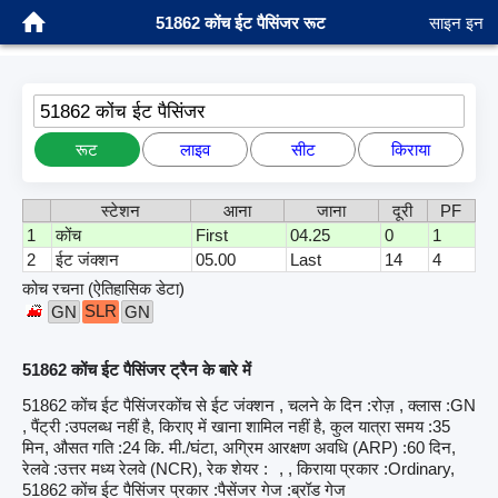
51862 कोंच ईट पैसिंजर रूट
साइन इन
51862 कोंच ईट पैसिंजर
रूट
लाइव
सीट
किराया
स्टेशन
आना
जाना
दूरी
PF
1
कोंच
First
04.25
0
1
2
ईट जंक्शन
05.00
Last
14
4
कोच रचना (ऐतिहासिक डेटा)
SLR
GN
GN
51862 कोंच ईट पैसिंजर ट्रैन के बारे में
51862 कोंच ईट पैसिंजरकोंच से ईट जंक्शन , चलने के दिन :रोज़ , क्लास :GN
, पैंट्री :उपलब्ध नहीं है, किराए में खाना शामिल नहीं है, कुल यात्रा समय :35
मिन, औसत गति :24 कि. मी./घंटा, अग्रिम आरक्षण अवधि (ARP) :60 दिन,
रेलवे :उत्तर मध्य रेलवे (NCR), रेक शेयर :
, , किराया प्रकार :Ordinary,
51862 कोंच ईट पैसिंजर प्रकार :पैसेंजर गेज :ब्रॉड गेज