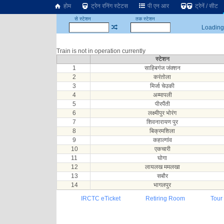
होम
ट्रेन रनिंग स्टेटस
पी एन आर
ट्रेनें / सीट
से स्टेशन
तक स्टेशन
Loading.
Train is not in operation currently
स्टेशन
1
साहिबगंज जंक्शन
2
करंतोला
3
मिर्जा चेउकी
4
अम्मापली
5
पीरपैंती
6
लक्ष्मीपुर भोरंग
7
शिवनारायण पुर
8
बिक्रमशिला
9
कहाल्गांव
10
एकचारी
11
घोगा
12
लायलख ममलखा
13
सबौर
14
भागलपुर
IRCTC eTicket
Retiring Room
Tour