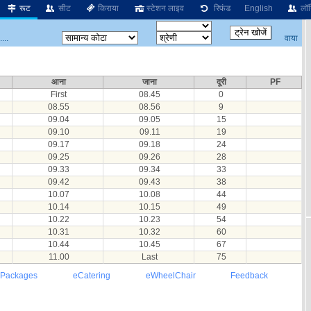
रूट
सीट
किराया
स्टेशन लाइव
रिफंड
English
लॉग
वाया
...
आना
जाना
दूरी
PF
First
08.45
0
08.55
08.56
9
09.04
09.05
15
09.10
09.11
19
09.17
09.18
24
09.25
09.26
28
09.33
09.34
33
09.42
09.43
38
10.07
10.08
44
10.14
10.15
49
10.22
10.23
54
10.31
10.32
60
10.44
10.45
67
11.00
Last
75
 Packages
eCatering
eWheelChair
Feedback