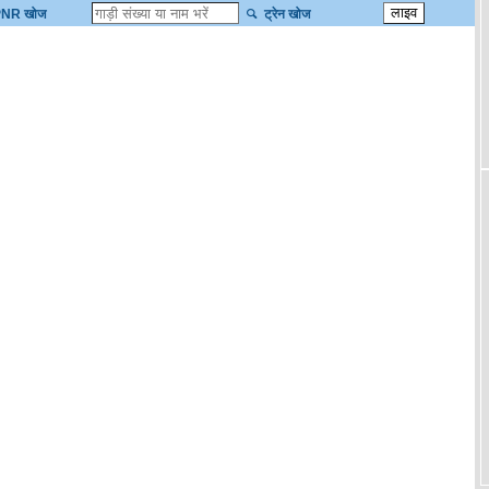
NR खोज
ट्रेन खोज