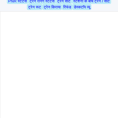
PNR स्टेटस
ट्रेन रनिंग स्टेटस
ट्रेन सीट
स्टेशनों के बीच ट्रेन / सीट
ट्रेन रूट
ट्रेन किराया
रिफंड
डेस्कटॉप व्यू