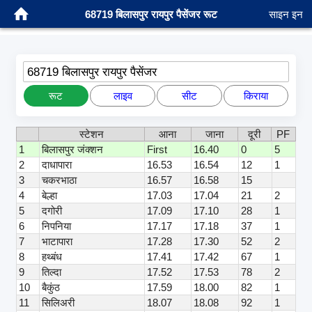
68719 बिलासपुर रायपुर पैसेंजर रूट
साइन इन
68719 बिलासपुर रायपुर पैसेंजर
रूट
लाइव
सीट
किराया
स्टेशन
आना
जाना
दूरी
PF
1
बिलासपुर जंक्शन
First
16.40
0
5
2
दाधापारा
16.53
16.54
12
1
3
चकरभाठा
16.57
16.58
15
4
बेल्हा
17.03
17.04
21
2
5
दगोरी
17.09
17.10
28
1
6
निपनिया
17.17
17.18
37
1
7
भाटापारा
17.28
17.30
52
2
8
हथ्बंध
17.41
17.42
67
1
9
तिल्दा
17.52
17.53
78
2
10
बैकुंठ
17.59
18.00
82
1
11
सिलिअरी
18.07
18.08
92
1