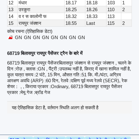
12
मंधार
18.17
18.18
103
1
13
उरकुरा
18.25
18.26
110
2
14
व र स कालोनी फ
18.32
18.33
113
15
रायपुर जंक्शन
18.55
Last
115
2
कोच रचना (ऐतिहासिक डेटा)
GN
GN
GN
GN
GN
GN
GN
GN
68719 बिलासपुर रायपुर पैसेंजर ट्रैन के बारे में
68719 बिलासपुर रायपुर पैसेंजरबिलासपुर जंक्शन से रायपुर जंक्शन , चलने के
दिन :रोज़ , क्लास :GN , पैंट्री :उपलब्ध नहीं है, किराए में खाना शामिल नहीं है,
कुल यात्रा समय :2 घंटे, 15 मिन, औसत गति :51 कि. मी./घंटा, अग्रिम
आरक्षण अवधि (ARP) :60 दिन, रेलवे :दक्षिण पूर्व मध्य रेलवे (SECR), रेक
शेयर :
, , किराया प्रकार :Ordinary, 68719 बिलासपुर रायपुर पैसेंजर
प्रकार :मेमू गेज :ब्रॉड गेज
यह ऐतिहासिक डेटा है, वर्तमान स्थिति अलग हो सकती है