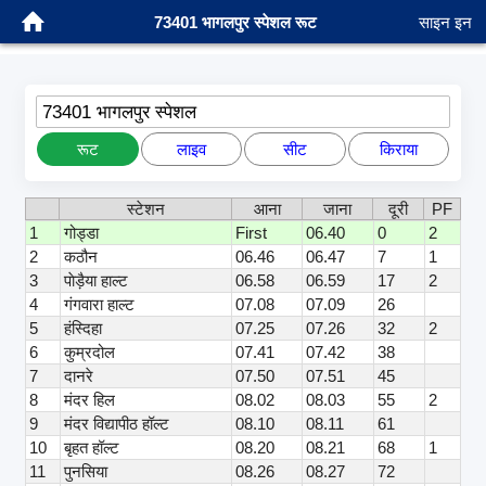
73401 भागलपुर स्पेशल रूट
साइन इन
73401 भागलपुर स्पेशल
रूट
लाइव
सीट
किराया
स्टेशन
आना
जाना
दूरी
PF
1
गोड्डा
First
06.40
0
2
2
कठौन
06.46
06.47
7
1
3
पाेड़ैया हाल्ट
06.58
06.59
17
2
4
गंगवारा हाल्ट
07.08
07.09
26
5
हंस्दिहा
07.25
07.26
32
2
6
कुम्रदोल
07.41
07.42
38
7
दानरे
07.50
07.51
45
8
मंदर हिल
08.02
08.03
55
2
9
मंदर विद्यापीठ हॉल्ट
08.10
08.11
61
10
बृहत हॉल्ट
08.20
08.21
68
1
11
पुनसिया
08.26
08.27
72