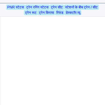
PNR स्टेटस
ट्रेन रनिंग स्टेटस
ट्रेन सीट
स्टेशनों के बीच ट्रेन / सीट
ट्रेन रूट
ट्रेन किराया
रिफंड
डेस्कटॉप व्यू