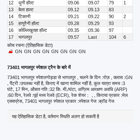
12
धुनी हॉल्ट
09.06
09.07
79
1
13
बेला हाल्ट
09.12
09.13
83
14
टिकानी
09.21
09.22
90
2
15
हत्पुरैनी हॉल्ट
09.28
09.29
93
16
कोल्लिखुतहा हॉल्ट
09.35
09.36
97
17
भागलपुर
09.57
Last
104
6
कोच रचना (ऐतिहासिक डेटा)
GN
GN
GN
GN
GN
GN
GN
GN
73401 भागलपुर स्पेशल ट्रैन के बारे में
73401 भागलपुर स्पेशलगोड्डा से भागलपुर , चलने के दिन :रोज़ , क्लास :GN
, पैंट्री :उपलब्ध नहीं है, किराए में खाना शामिल नहीं है, कुल यात्रा समय :3
घंटे, 17 मिन, औसत गति :32 कि. मी./घंटा, अग्रिम आरक्षण अवधि (ARP)
:60 दिन, रेलवे :पूर्व मध्य रेलवे (ECR), रेक शेयर :
, , किराया प्रकार :मेल
एक्सप्रेस, 73401 भागलपुर स्पेशल प्रकार :स्पेशल गेज :ब्रॉड गेज
यह ऐतिहासिक डेटा है, वर्तमान स्थिति अलग हो सकती है