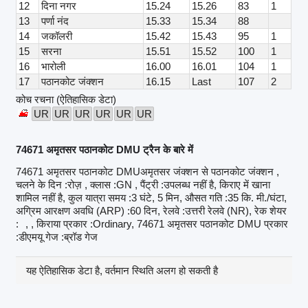
12
दिना नगर
15.24
15.26
83
1
13
पर्णा नंद
15.33
15.34
88
14
जकॉलरी
15.42
15.43
95
1
15
सरना
15.51
15.52
100
1
16
भारोली
16.00
16.01
104
1
17
पठानकोट जंक्शन
16.15
Last
107
2
कोच रचना (ऐतिहासिक डेटा)
UR
UR
UR
UR
UR
UR
74671 अमृतसर पठानकोट DMU ट्रैन के बारे में
74671 अमृतसर पठानकोट DMUअमृतसर जंक्शन से पठानकोट जंक्शन ,
चलने के दिन :रोज़ , क्लास :GN , पैंट्री :उपलब्ध नहीं है, किराए में खाना
शामिल नहीं है, कुल यात्रा समय :3 घंटे, 5 मिन, औसत गति :35 कि. मी./घंटा,
अग्रिम आरक्षण अवधि (ARP) :60 दिन, रेलवे :उत्तरी रेलवे (NR), रेक शेयर
:
, , किराया प्रकार :Ordinary, 74671 अमृतसर पठानकोट DMU प्रकार
:डीएमयू गेज :ब्रॉड गेज
यह ऐतिहासिक डेटा है, वर्तमान स्थिति अलग हो सकती है