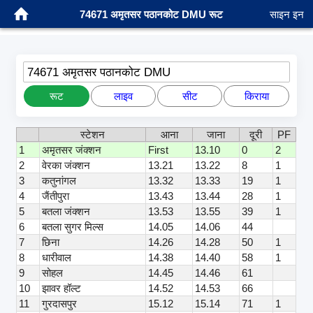
74671 अमृतसर पठानकोट DMU रूट
साइन इन
74671 अमृतसर पठानकोट DMU
रूट
लाइव
सीट
किराया
स्टेशन
आना
जाना
दूरी
PF
1
अमृतसर जंक्शन
First
13.10
0
2
2
वेरका जंक्शन
13.21
13.22
8
1
3
कतुनांगल
13.32
13.33
19
1
4
जैंतीपुरा
13.43
13.44
28
1
5
बतला जंक्शन
13.53
13.55
39
1
6
बतला सुगर मिल्स
14.05
14.06
44
7
छिना
14.26
14.28
50
1
8
धारीवाल
14.38
14.40
58
1
9
सोहल
14.45
14.46
61
10
झावर हॉल्ट
14.52
14.53
66
11
गुरदासपुर
15.12
15.14
71
1