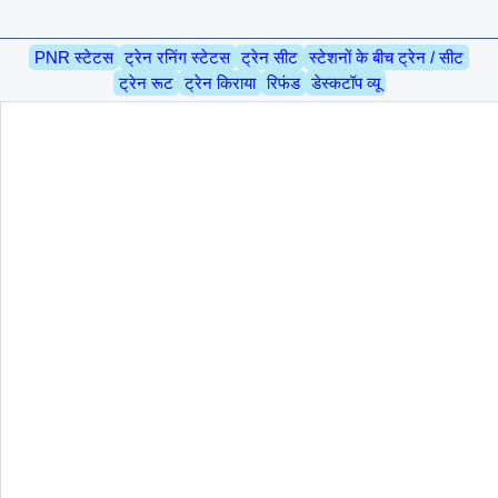
PNR स्टेटस
ट्रेन रनिंग स्टेटस
ट्रेन सीट
स्टेशनों के बीच ट्रेन / सीट
ट्रेन रूट
ट्रेन किराया
रिफंड
डेस्कटॉप व्यू