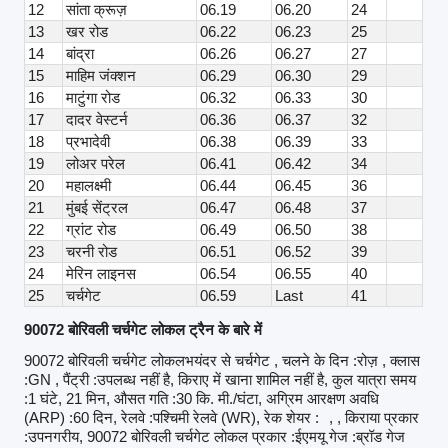
12
सांता क्रूज़
06.19
06.20
24
13
खर रोड
06.22
06.23
25
14
बांद्रा
06.26
06.27
27
15
माहिम जंक्शन
06.29
06.30
29
16
माटुंगा रोड
06.32
06.33
30
17
दादर वेस्टर्न
06.36
06.37
32
18
प्रभादेवी
06.38
06.39
33
19
लोअर परेल
06.41
06.42
34
20
महालक्ष्मी
06.44
06.45
36
21
मुंबई सेंट्रल
06.47
06.48
37
22
ग्रांट रोड
06.49
06.50
38
23
चरनी रोड
06.51
06.52
39
24
मेरिन लाइनस
06.54
06.55
40
25
चर्चगेट
06.59
Last
41
90072 बोरिवली चर्चगेट लोकल ट्रैन के बारे में
90072 बोरिवली चर्चगेट लोकलभयंदर से चर्चगेट , चलने के दिन :रोज़ , क्लास
:GN , पैंट्री :उपलब्ध नहीं है, किराए में खाना शामिल नहीं है, कुल यात्रा समय
:1 घंटे, 21 मिन, औसत गति :30 कि. मी./घंटा, अग्रिम आरक्षण अवधि
(ARP) :60 दिन, रेलवे :पश्चिमी रेलवे (WR), रेक शेयर :
, , किराया प्रकार
:उपनगरीय, 90072 बोरिवली चर्चगेट लोकल प्रकार :ईएमयू गेज :ब्रॉड गेज