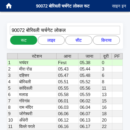
90072 बोरिवली चर्चगेट लोकल रूट
साइन इन
90072 बोरिवली चर्चगेट लोकल
रूट
लाइव
सीट
किराया
स्टेशन
आना
जाना
दूरी
PF
1
भयंदर
First
05.38
0
2
मीरा रोड
05.43
05.44
3
3
दहिसर
05.47
05.48
6
4
बोरिवली
05.51
05.52
8
5
कांदिवली
05.55
05.56
11
6
मलाड
05.58
05.59
13
7
गोरेगांव
06.01
06.02
15
8
राम मंदिर
06.03
06.04
16
9
जोगेश्वरी
06.06
06.07
18
10
अँधेरी
06.12
06.13
20
11
विल्ले परले
06.16
06.17
22