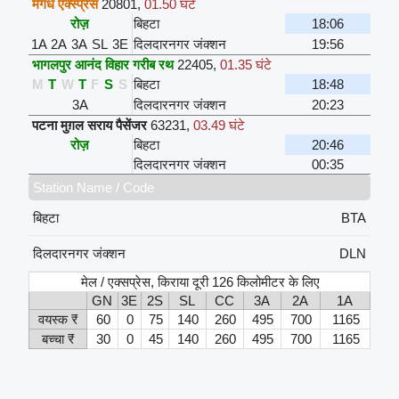
मगध एक्स्प्रेस
20801
,
01.50 घंटे
रोज़
बिहटा
18:06
1A
2A
3A
SL
3E
दिलदारनगर जंक्शन
19:56
भागलपुर आनंद विहार गरीब रथ
22405
,
01.35 घंटे
M
T
W
T
F
S
S
बिहटा
18:48
3A
दिलदारनगर जंक्शन
20:23
पटना मुग़ल सराय पैसेंजर
63231
,
03.49 घंटे
रोज़
बिहटा
20:46
दिलदारनगर जंक्शन
00:35
Station Name / Code
बिहटा
BTA
दिलदारनगर जंक्शन
DLN
मेल / एक्सप्रेस, किराया दूरी 126 किलोमीटर के लिए
GN
3E
2S
SL
CC
3A
2A
1A
वयस्क ₹
60
0
75
140
260
495
700
1165
बच्चा ₹
30
0
45
140
260
495
700
1165