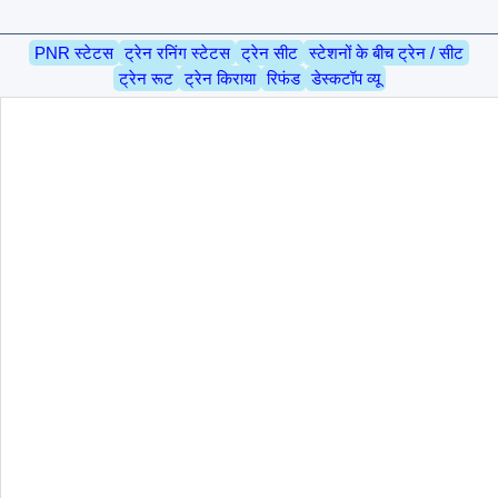
PNR स्टेटस
ट्रेन रनिंग स्टेटस
ट्रेन सीट
स्टेशनों के बीच ट्रेन / सीट
ट्रेन रूट
ट्रेन किराया
रिफंड
डेस्कटॉप व्यू