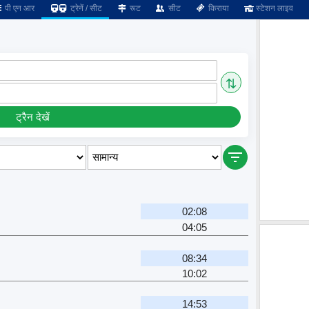
पी एन आर
ट्रेनें / सीट
रूट
सीट
किराया
स्टेशन लाइव
⇅
ट्रैन देखें
02:08
04:05
08:34
10:02
14:53