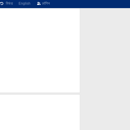
रिफंड
English
लॉगिन