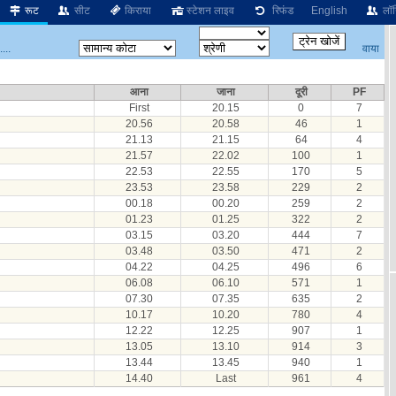
रूट
सीट
किराया
स्टेशन लाइव
रिफंड
English
लॉग
वाया
...
आना
जाना
दूरी
PF
First
20.15
0
7
20.56
20.58
46
1
21.13
21.15
64
4
21.57
22.02
100
1
22.53
22.55
170
5
23.53
23.58
229
2
00.18
00.20
259
2
01.23
01.25
322
2
03.15
03.20
444
7
03.48
03.50
471
2
04.22
04.25
496
6
06.08
06.10
571
1
07.30
07.35
635
2
10.17
10.20
780
4
12.22
12.25
907
1
13.05
13.10
914
3
13.44
13.45
940
1
14.40
Last
961
4