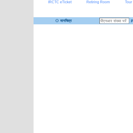
IRCTC eTicket
Retiring Room
Tour
मानचित्र
P