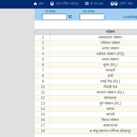
होम
ट्रेन रनिंग स्टेटस
पी एन आर
ट्रेनें / सीट
से स्टेशन
तक स्टेशन
Loading.
स्टेशन
1
अहमदाबाद जंक्शन
2
नदियाद जंक्शन
3
आनंद जंक्शन
4
वडोदरा जंक्शन (PQ)
5
भरूच जंक्शन
6
सूरत (RL)
7
नवसारी
8
वापी
9
वसई रोड (RL)
10
भिवंडी रोड
11
कल्याण जंक्शन (RL)
12
लोनावाला
13
पुणे जंक्शन (RL)
14
सतारा
15
सांगली
16
मिराज जंक्शन
17
हत्कानागले
18
छ शाहू महाराज टर्मिनस कोल्हापुर